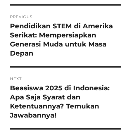
Post
PREVIOUS
navigation
Pendidikan STEM di Amerika
Previous
post:
Serikat: Mempersiapkan
Generasi Muda untuk Masa
Depan
NEXT
Beasiswa 2025 di Indonesia:
Next
post:
Apa Saja Syarat dan
Ketentuannya? Temukan
Jawabannya!