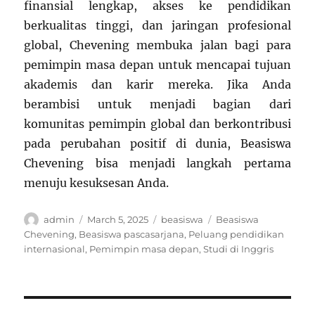
finansial lengkap, akses ke pendidikan
berkualitas tinggi, dan jaringan profesional
global, Chevening membuka jalan bagi para
pemimpin masa depan untuk mencapai tujuan
akademis dan karir mereka. Jika Anda
berambisi untuk menjadi bagian dari
komunitas pemimpin global dan berkontribusi
pada perubahan positif di dunia, Beasiswa
Chevening bisa menjadi langkah pertama
menuju kesuksesan Anda.
Author
Posted
Categories
Tags
admin
March 5, 2025
beasiswa
Beasiswa
on
Chevening
,
Beasiswa pascasarjana
,
Peluang pendidikan
internasional
,
Pemimpin masa depan
,
Studi di Inggris