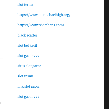
slot terbaru
https://www.mcmichaelhigh.org/
https://www.txkitchens.com/
black scatter
slot bet kecil
slot gacor 777
situs slot gacor
slot resmi
link slot gacor
slot gacor 777
t