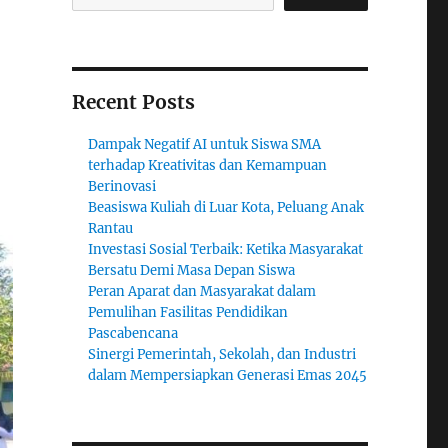
Recent Posts
Dampak Negatif AI untuk Siswa SMA
terhadap Kreativitas dan Kemampuan
Berinovasi
Beasiswa Kuliah di Luar Kota, Peluang Anak
Rantau
Investasi Sosial Terbaik: Ketika Masyarakat
Bersatu Demi Masa Depan Siswa
Peran Aparat dan Masyarakat dalam
Pemulihan Fasilitas Pendidikan
Pascabencana
Sinergi Pemerintah, Sekolah, dan Industri
dalam Mempersiapkan Generasi Emas 2045