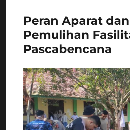
Peran Aparat da
Pemulihan Fasili
Pascabencana