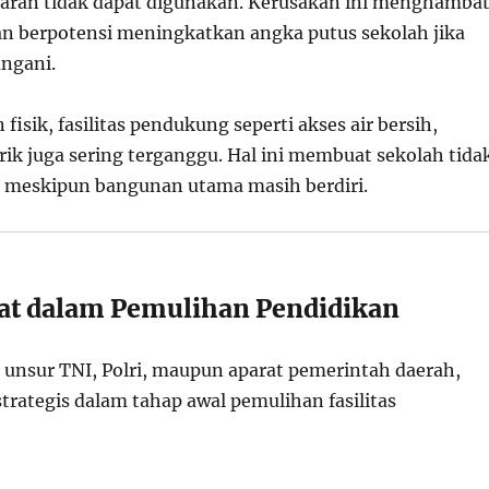
aran tidak dapat digunakan. Kerusakan ini menghamba
dan berpotensi meningkatkan angka putus sekolah jika
angani.
fisik, fasilitas pendukung seperti akses air bersih,
strik juga sering terganggu. Hal ini membuat sekolah tida
 meskipun bangunan utama masih berdiri.
at dalam Pemulihan Pendidikan
i unsur TNI, Polri, maupun aparat pemerintah daerah,
trategis dalam tahap awal pemulihan fasilitas