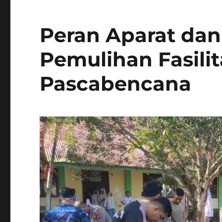
Peran Aparat da
Pemulihan Fasili
Pascabencana