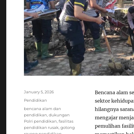
Posted
January 5, 2026
Bencana alam se
on
Categories
Pendidikan
sektor kehidupa
Tags
bencana alam dan
hilangnya sarana
pendidikan
,
dukungan
mengajar menjad
Polri pendidikan
,
fasilitas
pemulihan fasil
pendidikan rusak
,
gotong
royong pendidikan
,