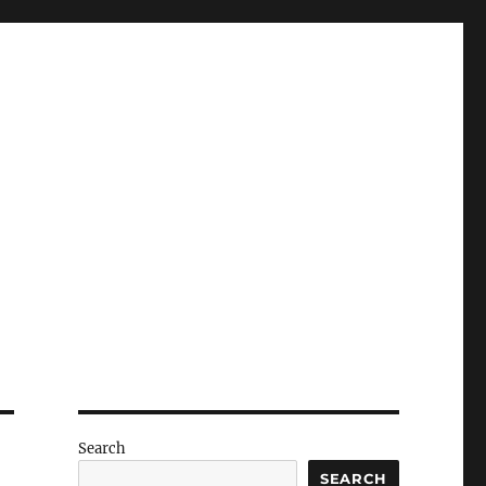
Search
SEARCH