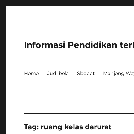
Informasi Pendidikan ter
Home
Judi bola
Sbobet
Mahjong Wa
Tag:
ruang kelas darurat