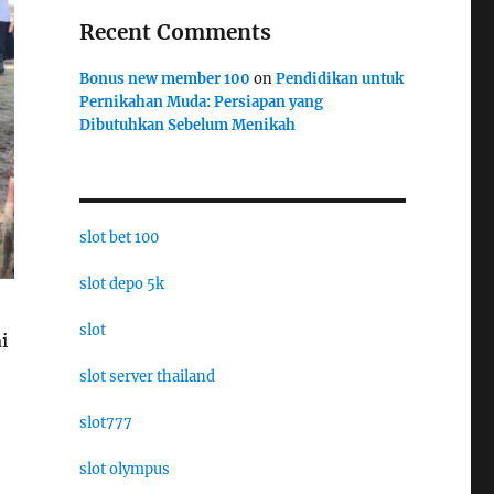
Recent Comments
Bonus new member 100
on
Pendidikan untuk
Pernikahan Muda: Persiapan yang
Dibutuhkan Sebelum Menikah
slot bet 100
slot depo 5k
slot
i
slot server thailand
slot777
slot olympus