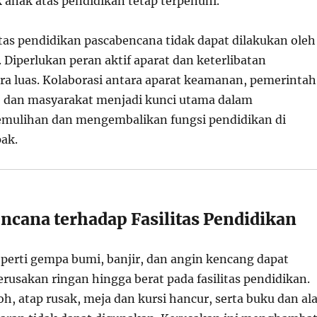
anak atas pendidikan tetap terpenuhi.
itas pendidikan pascabencana tidak dapat dilakukan oleh
 Diperlukan peran aktif aparat dan keterlibatan
ra luas. Kolaborasi antara aparat keamanan, pemerintah
, dan masyarakat menjadi kunci utama dalam
mulihan dan mengembalikan fungsi pendidikan di
ak.
cana terhadap Fasilitas Pendidikan
perti gempa bumi, banjir, dan angin kencang dapat
usakan ringan hingga berat pada fasilitas pendidikan.
h, atap rusak, meja dan kursi hancur, serta buku dan ala