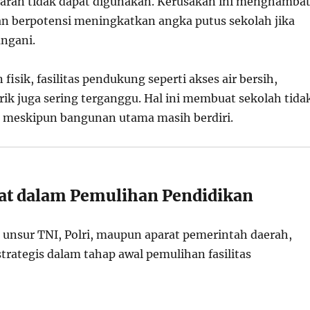
aran tidak dapat digunakan. Kerusakan ini menghamba
dan berpotensi meningkatkan angka putus sekolah jika
angani.
fisik, fasilitas pendukung seperti akses air bersih,
strik juga sering terganggu. Hal ini membuat sekolah tida
 meskipun bangunan utama masih berdiri.
at dalam Pemulihan Pendidikan
i unsur TNI, Polri, maupun aparat pemerintah daerah,
trategis dalam tahap awal pemulihan fasilitas