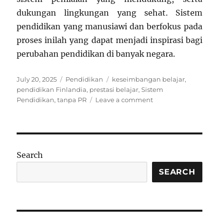
dukungan lingkungan yang sehat. Sistem
pendidikan yang manusiawi dan berfokus pada
proses inilah yang dapat menjadi inspirasi bagi
perubahan pendidikan di banyak negara.
Posted
Categories
Tags
July 20, 2025
Pendidikan
keseimbangan belajar
,
on
pendidikan Finlandia
,
prestasi belajar
,
Sistem
on
Pendidikan
,
tanpa PR
Leave a comment
Pelajaran
dari
Finlandia:
Tidak
Ada
Search
PR,
Tapi
SEARCH
Nilai
Pelajarnya
Tertinggi
di