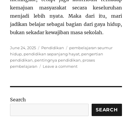
kemajuan masyarakat secara keseluruhan
menjadi lebih nyata. Maka dari itu, mari
jadikan belajar sebagai bagian dari gaya hidup,
bukan sekadar kewajiban masa sekolah.
Posted
Categories
Tags
June 24, 2025
Pendidikan
pembelajaran seumur
on
hidup
,
pendidikan sepanjang hayat
,
pengertian
pendidikan
,
pentingnya pendidikan
,
proses
on
pembelajaran
Leave a comment
Pendidikan
Adalah
Proses
Pembelajaran
Sepanjang
Search
Hayat:
Pengertian
SEARCH
dan
Pentingnya