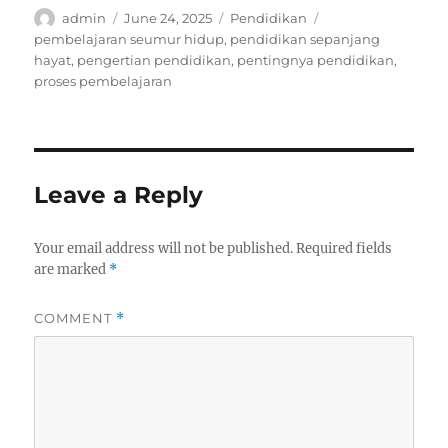
Author
Posted
Categories
Tags
admin
June 24, 2025
Pendidikan
on
pembelajaran seumur hidup
,
pendidikan sepanjang
hayat
,
pengertian pendidikan
,
pentingnya pendidikan
,
proses pembelajaran
Leave a Reply
Your email address will not be published.
Required fields
are marked
*
COMMENT
*