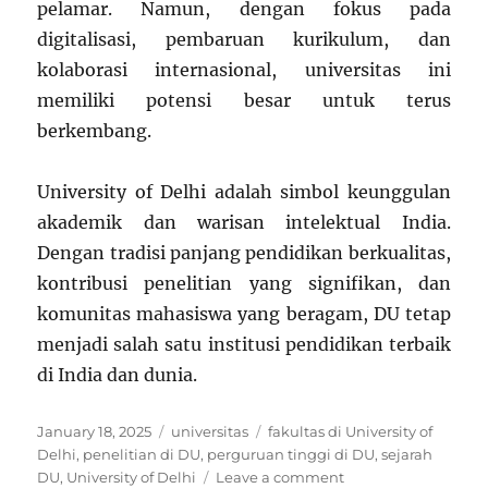
pelamar. Namun, dengan fokus pada
digitalisasi, pembaruan kurikulum, dan
kolaborasi internasional, universitas ini
memiliki potensi besar untuk terus
berkembang.
University of Delhi adalah simbol keunggulan
akademik dan warisan intelektual India.
Dengan tradisi panjang pendidikan berkualitas,
kontribusi penelitian yang signifikan, dan
komunitas mahasiswa yang beragam, DU tetap
menjadi salah satu institusi pendidikan terbaik
di India dan dunia.
Posted
Categories
Tags
January 18, 2025
universitas
fakultas di University of
on
Delhi
,
penelitian di DU
,
perguruan tinggi di DU
,
sejarah
on
DU
,
University of Delhi
Leave a comment