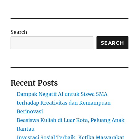
University
of
Delhi:
Pilar
Pendidikan
Search
dan
Penelitian
SEARCH
di
India
Recent Posts
Dampak Negatif AI untuk Siswa SMA
terhadap Kreativitas dan Kemampuan
Berinovasi
Beasiswa Kuliah di Luar Kota, Peluang Anak
Rantau
Investasi Sosial Terbaik: Ketika Masyarakat