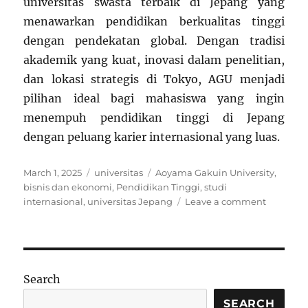
universitas swasta terbaik di Jepang yang
menawarkan pendidikan berkualitas tinggi
dengan pendekatan global. Dengan tradisi
akademik yang kuat, inovasi dalam penelitian,
dan lokasi strategis di Tokyo, AGU menjadi
pilihan ideal bagi mahasiswa yang ingin
menempuh pendidikan tinggi di Jepang
dengan peluang karier internasional yang luas.
Posted
Categories
Tags
March 1, 2025
universitas
Aoyama Gakuin University
,
on
bisnis dan ekonomi
,
Pendidikan Tinggi
,
studi
on
internasional
,
universitas Jepang
Leave a comment
Aoyama
Gakuin
Universit
Universit
Swasta
Search
Bergengs
SEARCH