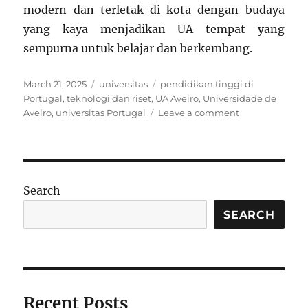
modern dan terletak di kota dengan budaya
yang kaya menjadikan UA tempat yang
sempurna untuk belajar dan berkembang.
Posted
Categories
Tags
March 21, 2025
universitas
pendidikan tinggi di
on
Portugal
,
teknologi dan riset
,
UA Aveiro
,
Universidade de
on
Aveiro
,
universitas Portugal
Leave a comment
Universidade
de
Aveiro:
Universitas
Inovatif
Search
dengan
Fokus
SEARCH
pada
Riset
dan
Teknologi
di
Recent Posts
Portugal