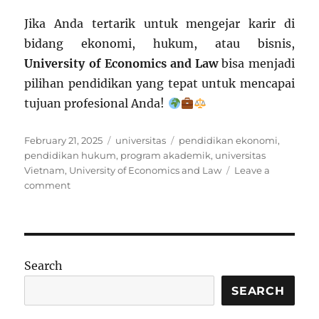
Jika Anda tertarik untuk mengejar karir di
bidang ekonomi, hukum, atau bisnis,
University of Economics and Law
bisa menjadi
pilihan pendidikan yang tepat untuk mencapai
tujuan profesional Anda!
Posted
Categories
Tags
February 21, 2025
universitas
pendidikan ekonomi
,
on
pendidikan hukum
,
program akademik
,
universitas
Vietnam
,
University of Economics and Law
Leave a
on
comment
University
of
Economics
and
Law:
Search
Mewujudkan
Generasi
SEARCH
Profesional