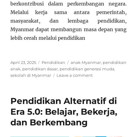
berkontribusi dalam perkembangan negara.
Melalui kerja sama antara pemerintah,
masyarakat, dan lembaga pendidikan,
Myanmar dapat membangun masa depan yang
lebih cerah melalui pendidikan
Posted
Categories
Tags
April 23, 2025
Pendidikan
anak Myanmar
,
pendidikan
on
anak
,
pendidikan dasar
,
pendidikan generasi muda
,
on
sekolah di Myanmar
Leave a comment
Pendidikan
Anak
di
Pendidikan Alternatif di
Myanmar:
Membangun
Era 5.0: Belajar, Bekerja,
Generasi
dan Berkembang
Penerus