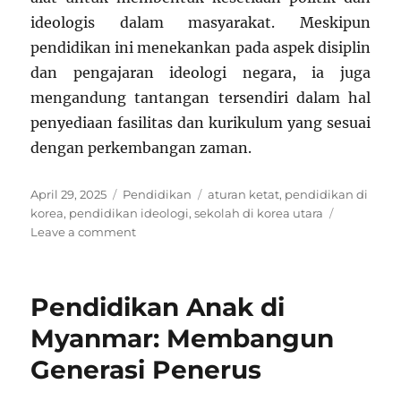
ideologis dalam masyarakat. Meskipun
pendidikan ini menekankan pada aspek disiplin
dan pengajaran ideologi negara, ia juga
mengandung tantangan tersendiri dalam hal
penyediaan fasilitas dan kurikulum yang sesuai
dengan perkembangan zaman.
Posted
Categories
Tags
April 29, 2025
Pendidikan
aturan ketat
,
pendidikan di
on
korea
,
pendidikan ideologi
,
sekolah di korea utara
on
Leave a comment
Sistem
Pendidikan
di
Pendidikan Anak di
Korea
Utara:
Myanmar: Membangun
Ketat
Generasi Penerus
dan
Penuh
Disiplin