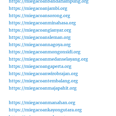
https://miegacoanbandarlampung.org
https://miegacoanjambi.org
https://miegacoansorong.org
https://miegacoanminahasa.org
https://miegacoangianyar.org
https://miegacoansleman.org
https://miegacoannagoya.org
https://miegacoanmongonsidi.org
https://miegacoanmedanselayang.org
https://miegacoangaperta.org
https://miegacoanwirobrajan.org
https://miegacoantembalang.org
https://miegacoanmajapahit.org
https://miegacoanmanahan.org
https://miegacoankayongutara.org