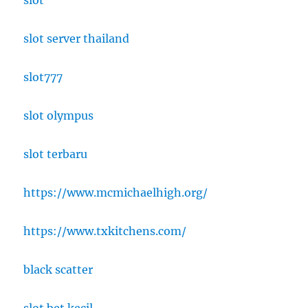
slot
slot server thailand
slot777
slot olympus
slot terbaru
https://www.mcmichaelhigh.org/
https://www.txkitchens.com/
black scatter