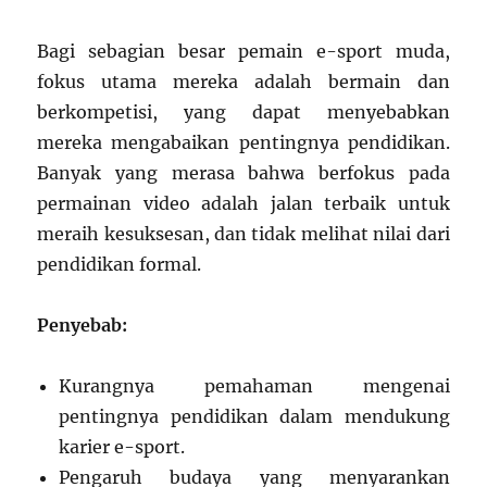
Bagi sebagian besar pemain e-sport muda,
fokus utama mereka adalah bermain dan
berkompetisi, yang dapat menyebabkan
mereka mengabaikan pentingnya pendidikan.
Banyak yang merasa bahwa berfokus pada
permainan video adalah jalan terbaik untuk
meraih kesuksesan, dan tidak melihat nilai dari
pendidikan formal.
Penyebab:
Kurangnya pemahaman mengenai
pentingnya pendidikan dalam mendukung
karier e-sport.
Pengaruh budaya yang menyarankan