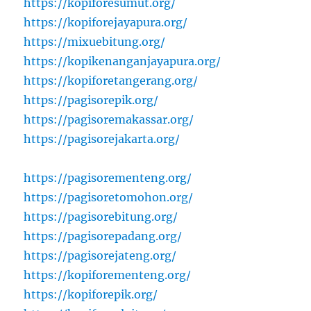
https://kopiforesumut.org/
https://kopiforejayapura.org/
https://mixuebitung.org/
https://kopikenanganjayapura.org/
https://kopiforetangerang.org/
https://pagisorepik.org/
https://pagisoremakassar.org/
https://pagisorejakarta.org/
https://pagisorementeng.org/
https://pagisoretomohon.org/
https://pagisorebitung.org/
https://pagisorepadang.org/
https://pagisorejateng.org/
https://kopiforementeng.org/
https://kopiforepik.org/