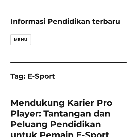
Informasi Pendidikan terbaru
MENU
Tag:
E-Sport
Mendukung Karier Pro
Player: Tantangan dan
Peluang Pendidikan
untuk Pemain E-Sport