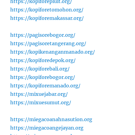
https://kopiforepluit.org/
https://kopiforetomohon.org/
https://kopiforemakassar.org/
https://pagisorebogor.org/
https://pagisoretangerang.org/
https://kopikenanganmanado.org/
https://kopiforedepok.org/
https://kopiforebali.org/
https://kopiforebogor.org/
https://kopiforemanado.org/
https://mixuejabar.org/
https://mixuesumut.org/
https://miegacoanahnasution.org
https://miegacoangejayan.org