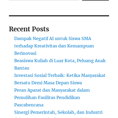
Pendidikan
untuk
Pemain
E-
Sport
Recent Posts
Muda
Dampak Negatif AI untuk Siswa SMA
terhadap Kreativitas dan Kemampuan
Berinovasi
Beasiswa Kuliah di Luar Kota, Peluang Anak
Rantau
Investasi Sosial Terbaik: Ketika Masyarakat
Bersatu Demi Masa Depan Siswa
Peran Aparat dan Masyarakat dalam
Pemulihan Fasilitas Pendidikan
Pascabencana
Sinergi Pemerintah, Sekolah, dan Industri