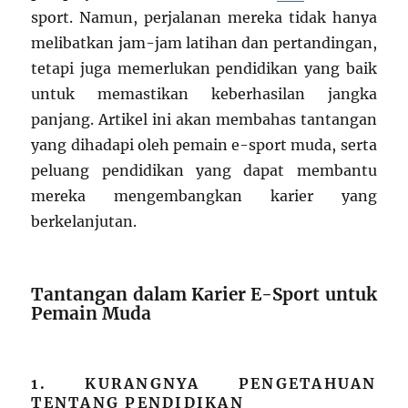
sport. Namun, perjalanan mereka tidak hanya
melibatkan jam-jam latihan dan pertandingan,
tetapi juga memerlukan pendidikan yang baik
untuk memastikan keberhasilan jangka
panjang. Artikel ini akan membahas tantangan
yang dihadapi oleh pemain e-sport muda, serta
peluang pendidikan yang dapat membantu
mereka mengembangkan karier yang
berkelanjutan.
Tantangan dalam Karier E-Sport untuk
Pemain Muda
1. KURANGNYA PENGETAHUAN
TENTANG PENDIDIKAN