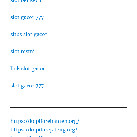
slot bet kecil
slot gacor 777
situs slot gacor
slot resmi
link slot gacor
slot gacor 777
https://kopiforebanten.org/
https://kopiforejateng.org/