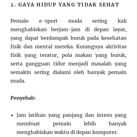
2. GAYA HIDUP YANG TIDAK SEHAT
Pemain e-sport muda sering kali
menghabiskan berjam-jam di depan layar,
yang dapat berdampak buruk pada kesehatan
fisik dan mental mereka. Kurangnya aktivitas
fisik yang teratur, pola makan yang buruk,
serta gangguan tidur menjadi masalah yang
semakin sering dialami oleh banyak pemain
muda.
Penyebab:
Jam latihan yang panjang dan intens yang
membuat pemain lebih banyak
menghabiskan waktu di depan komputer.