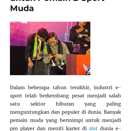
Muda
Dalam beberapa tahun terakhir, industri e-
sport telah berkembang pesat menjadi salah
satu sektor hiburan yang paling
menguntungkan dan populer di dunia. Banyak
pemain muda yang bermimpi untuk menjadi
pro player dan meniti karier di
slot
dunia e-