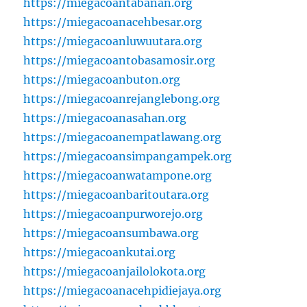
https://miegacoantabanan.org
https://miegacoanacehbesar.org
https://miegacoanluwuutara.org
https://miegacoantobasamosir.org
https://miegacoanbuton.org
https://miegacoanrejanglebong.org
https://miegacoanasahan.org
https://miegacoanempatlawang.org
https://miegacoansimpangampek.org
https://miegacoanwatampone.org
https://miegacoanbaritoutara.org
https://miegacoanpurworejo.org
https://miegacoansumbawa.org
https://miegacoankutai.org
https://miegacoanjailolokota.org
https://miegacoanacehpidiejaya.org