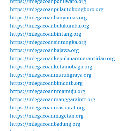
https://miegacoanpohuwato.org
https://miegacoanpulautokongboro.org
https://miegacoanbanyumas.org
https://miegacoanbulukumba.org
https://miegacoanbintang.org
https://miegacoansintangka.org
https://miegacoanbajawa.org
https://miegacoankepulauanmerantiriau.org
https://miegacoankotamobagu.org
https://miegacoanmurungraya.org
https://miegacoanbimantb.org
https://miegacoannmamuju.org
https://miegacoanmanggaraintt.org
https://miegacoanniasbarat.org
https://miegacoanmagetan.org
https://miegacoanbadung.org