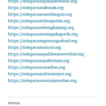
https://miegacoanpakpakbharat.org
https://miegacoandemak.org
https://miegacoansarolangun.org
https://miegacoanlimapuluh.org
https://miegacoanbengkayang.org
https://miegacoancempakaputih.org
https://miegacoangunungsahari.org
https://miegacoanancol.org
https://miegacoanpahlawanrevolusi.org
https://miegacoanpakerisan.org
https://miegacoanmadiun.org
https://miegacoandrmansyur.org
https://miegacoansmrajamedan.org
Home