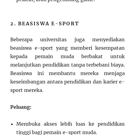
2. BEASISWA E-SPORT
Beberapa universitas juga menyediakan
beasiswa e-sport yang memberi kesempatan
kepada pemain muda berbakat untuk
melanjutkan pendidikan tanpa terbebani biaya.
Beasiswa ini membantu mereka menjaga
keseimbangan antara pendidikan dan karier e-
sport mereka.
Peluang:
Membuka akses lebih luas ke pendidikan
tinggi bagi pemain e-sport muda.