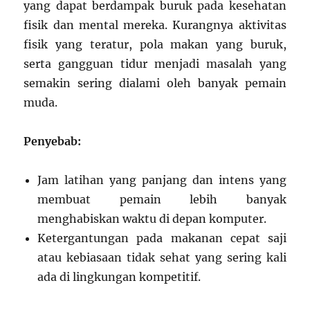
yang dapat berdampak buruk pada kesehatan
fisik dan mental mereka. Kurangnya aktivitas
fisik yang teratur, pola makan yang buruk,
serta gangguan tidur menjadi masalah yang
semakin sering dialami oleh banyak pemain
muda.
Penyebab:
Jam latihan yang panjang dan intens yang
membuat pemain lebih banyak
menghabiskan waktu di depan komputer.
Ketergantungan pada makanan cepat saji
atau kebiasaan tidak sehat yang sering kali
ada di lingkungan kompetitif.