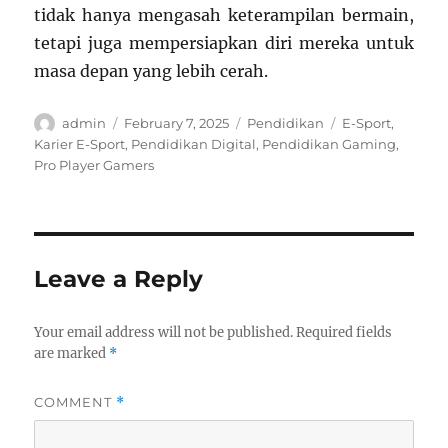
tidak hanya mengasah keterampilan bermain,
tetapi juga mempersiapkan diri mereka untuk
masa depan yang lebih cerah.
Author
Posted
Categories
Tags
admin
February 7, 2025
Pendidikan
E-Sport
,
on
Karier E-Sport
,
Pendidikan Digital
,
Pendidikan Gaming
,
Pro Player Gamers
Leave a Reply
Your email address will not be published.
Required fields
are marked
*
COMMENT
*