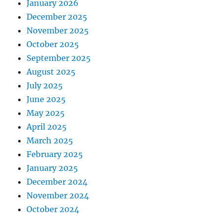
January 2026
December 2025
November 2025
October 2025
September 2025
August 2025
July 2025
June 2025
May 2025
April 2025
March 2025
February 2025
January 2025
December 2024
November 2024
October 2024