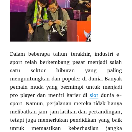
Dalam beberapa tahun terakhir, industri e-
sport telah berkembang pesat menjadi salah
satu sektor hiburan yang paling
menguntungkan dan populer di dunia. Banyak
pemain muda yang bermimpi untuk menjadi
pro player dan meniti karier di
slot
dunia e-
sport. Namun, perjalanan mereka tidak hanya
melibatkan jam-jam latihan dan pertandingan,
tetapi juga memerlukan pendidikan yang baik
untuk memastikan keberhasilan jangka