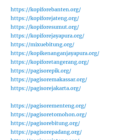
https://kopiforebanten.org/
https://kopiforejateng.org/
https://kopiforesumut.org/
https://kopiforejayapura.org/
https://mixuebitung.org/
https://kopikenanganjayapura.org/
https://kopiforetangerang.org/
https://pagisorepik.org/
https://pagisoremakassar.org/
https://pagisorejakarta.org/
https://pagisorementeng.org/
https://pagisoretomohon.org/
https://pagisorebitung.org/
https://pagisorepadang.org/