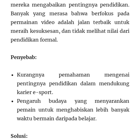
mereka mengabaikan pentingnya pendidikan.
Banyak yang merasa bahwa berfokus pada
permainan video adalah jalan terbaik untuk
meraih kesuksesan, dan tidak melihat nilai dari
pendidikan formal.
Penyebab:
Kurangnya pemahaman mengenai
pentingnya pendidikan dalam mendukung
karier e-sport.
Pengaruh budaya yang menyarankan
pemain untuk menghabiskan lebih banyak
waktu bermain daripada belajar.
Solusi: