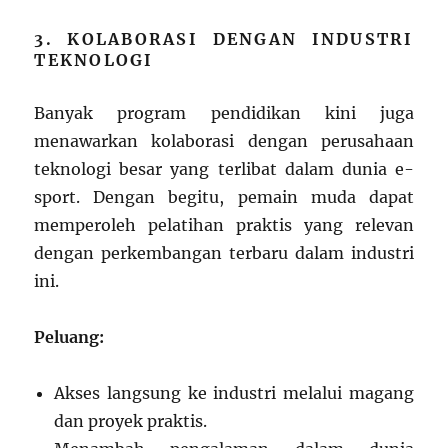
3. KOLABORASI DENGAN INDUSTRI
TEKNOLOGI
Banyak program pendidikan kini juga
menawarkan kolaborasi dengan perusahaan
teknologi besar yang terlibat dalam dunia e-
sport. Dengan begitu, pemain muda dapat
memperoleh pelatihan praktis yang relevan
dengan perkembangan terbaru dalam industri
ini.
Peluang:
Akses langsung ke industri melalui magang
dan proyek praktis.