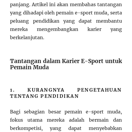
panjang. Artikel ini akan membahas tantangan
yang dihadapi oleh pemain e-sport muda, serta
peluang pendidikan yang dapat membantu
mereka mengembangkan karier yang
berkelanjutan.
Tantangan dalam Karier E-Sport untuk
Pemain Muda
1. KURANGNYA PENGETAHUAN
TENTANG PENDIDIKAN
Bagi sebagian besar pemain e-sport muda,
fokus utama mereka adalah bermain dan
berkompetisi, yang dapat menyebabkan