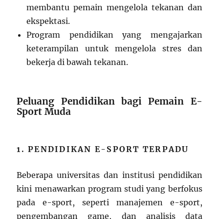
membantu pemain mengelola tekanan dan
ekspektasi.
Program pendidikan yang mengajarkan
keterampilan untuk mengelola stres dan
bekerja di bawah tekanan.
Peluang Pendidikan bagi Pemain E-
Sport Muda
1. PENDIDIKAN E-SPORT TERPADU
Beberapa universitas dan institusi pendidikan
kini menawarkan program studi yang berfokus
pada e-sport, seperti manajemen e-sport,
pengembangan game, dan analisis data