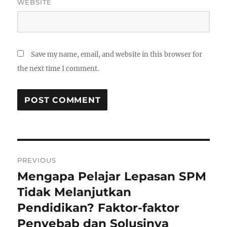
WEBSITE
Save my name, email, and website in this browser for
the next time I comment.
Post
PREVIOUS
navigation
Mengapa Pelajar Lepasan SPM
Previous
post:
Tidak Melanjutkan
Pendidikan? Faktor-faktor
Penyebab dan Solusinya