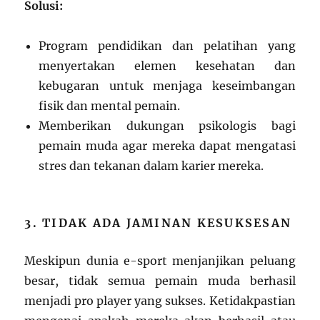
Solusi:
Program pendidikan dan pelatihan yang
menyertakan elemen kesehatan dan
kebugaran untuk menjaga keseimbangan
fisik dan mental pemain.
Memberikan dukungan psikologis bagi
pemain muda agar mereka dapat mengatasi
stres dan tekanan dalam karier mereka.
3. TIDAK ADA JAMINAN KESUKSESAN
Meskipun dunia e-sport menjanjikan peluang
besar, tidak semua pemain muda berhasil
menjadi pro player yang sukses. Ketidakpastian