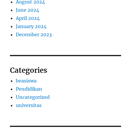
August 2024
June 2024
April 2024
January 2024
December 2023
Categories
beasiswa
Pendidikan
Uncategorized
universitas