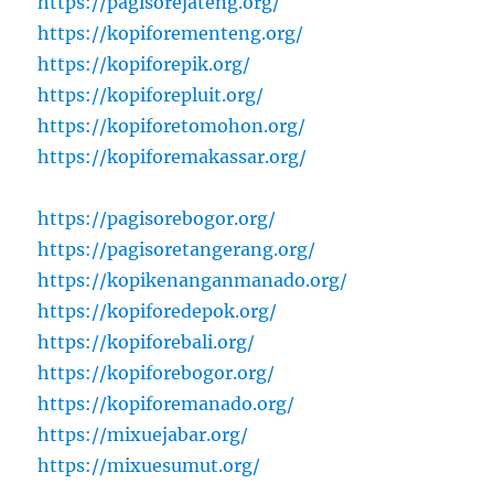
https://pagisorejateng.org/
https://kopiforementeng.org/
https://kopiforepik.org/
https://kopiforepluit.org/
https://kopiforetomohon.org/
https://kopiforemakassar.org/
https://pagisorebogor.org/
https://pagisoretangerang.org/
https://kopikenanganmanado.org/
https://kopiforedepok.org/
https://kopiforebali.org/
https://kopiforebogor.org/
https://kopiforemanado.org/
https://mixuejabar.org/
https://mixuesumut.org/