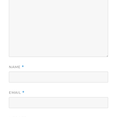
NAME
*
EMAIL
*