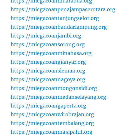
https://miegacoanmuaradua.org
https://miegacoanpenajampaserutara.org
https://miegacoantanjungselor.org
https://miegacoanbandarlampung.org
https://miegacoanjambi.org
https://miegacoansorong.org
https://miegacoanminahasa.org
https://miegacoangianyar.org
https://miegacoansleman.org
https://miegacoannagoya.org
https://miegacoanmongonsidi.org
https://miegacoanmedanselayang.org
https://miegacoangaperta.org
https://miegacoanwirobrajan.org
https://miegacoantembalang.org
https://miegacoanmajapahit.org