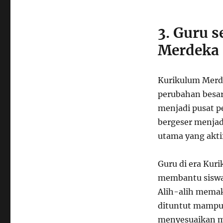
3. Guru s
Merdeka
Kurikulum Merd
perubahan besar
menjadi pusat p
bergeser menja
utama yang aktif
Guru di era Kur
membantu siswa
Alih-alih memak
dituntut mamp
menyesuaikan ma