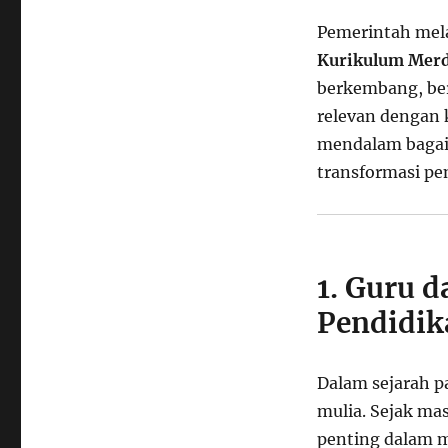
Transformasi
Pendidikan
Pemerintah mel
di
Kurikulum Mer
Indonesia
berkembang, be
relevan dengan 
mendalam bagai
transformasi pe
1. Guru 
Pendidik
Dalam sejarah p
mulia. Sejak ma
penting dalam m