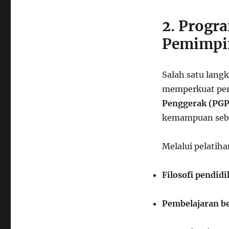
2. Progr
Pemimpi
Salah satu lang
memperkuat per
Penggerak (PGP
kemampuan seba
Melalui pelatiha
Filosofi pendid
Pembelajaran be