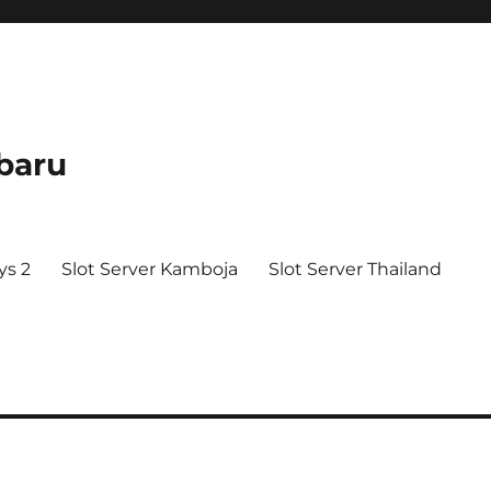
baru
ys 2
Slot Server Kamboja
Slot Server Thailand