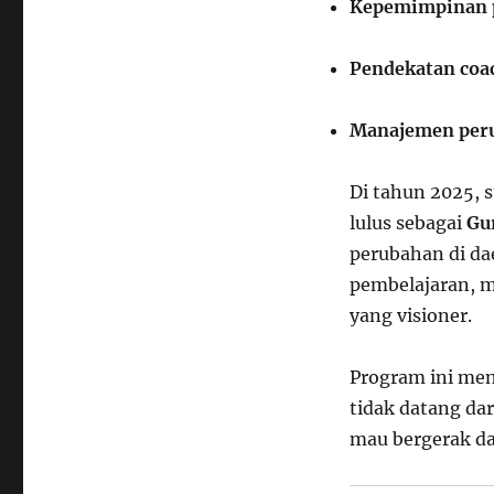
Kepemimpinan 
Pendekatan coac
Manajemen peru
Di tahun 2025, 
lulus sebagai
Gu
perubahan di da
pembelajaran, m
yang visioner.
Program ini men
tidak datang da
mau bergerak da