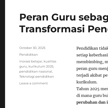
Peran Guru seba
Transformasi Pen
Posted
October 30, 2025
Pendidikan tidak
on
Categories
Pendidikan
setiap keberhasi
Tags
inovasi belajar
,
kualitas
membimbing, me
guru
,
kurikulum 2025
,
peran guru menj
pendidikan nasional
,
terjadi akibat p
Teknologi pendidikan
kurikulum.
on
Leave a comment
Peran
Tahun 2025 men
Guru
di mana guru buk
sebagai
perubahan dan i
Penggerak