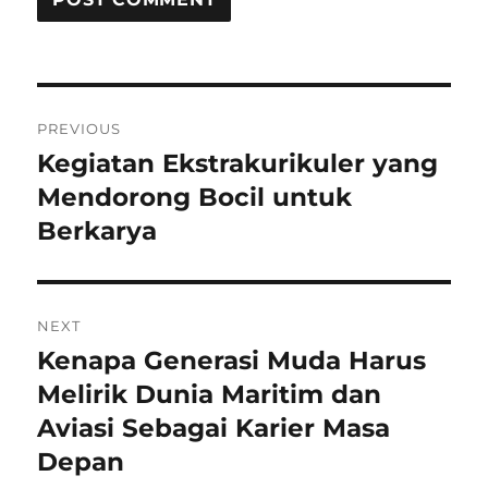
Post
PREVIOUS
navigation
Kegiatan Ekstrakurikuler yang
Previous
post:
Mendorong Bocil untuk
Berkarya
NEXT
Kenapa Generasi Muda Harus
Next
post:
Melirik Dunia Maritim dan
Aviasi Sebagai Karier Masa
Depan