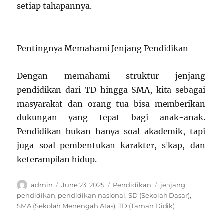
setiap tahapannya.
Pentingnya Memahami Jenjang Pendidikan
Dengan memahami struktur jenjang
pendidikan dari TD hingga SMA, kita sebagai
masyarakat dan orang tua bisa memberikan
dukungan yang tepat bagi anak-anak.
Pendidikan bukan hanya soal akademik, tapi
juga soal pembentukan karakter, sikap, dan
keterampilan hidup.
Author
Posted
Categories
Tags
admin
June 23, 2025
Pendidikan
jenjang
on
pendidikan
,
pendidikan nasional
,
SD (Sekolah Dasar)
,
SMA (Sekolah Menengah Atas)
,
TD (Taman Didik)