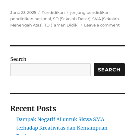
Posted
Categories
Tags
June 23, 2025
Pendidikan
jenjang pendidikan
,
on
pendidikan nasional
,
SD (Sekolah Dasar)
,
SMA (Sekolah
on
Menengah Atas)
,
TD (Taman Didik)
Leave a comment
Perbed
Antara
TD,
SD,
SMP,
Search
dan
SMA
SEARCH
dalam
Sistem
Pendid
Nasiona
Recent Posts
Dampak Negatif AI untuk Siswa SMA
terhadap Kreativitas dan Kemampuan