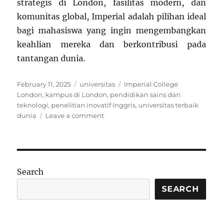
strategis di London, fasilitas modern, dan
komunitas global, Imperial adalah pilihan ideal
bagi mahasiswa yang ingin mengembangkan
keahlian mereka dan berkontribusi pada
tantangan dunia.
Posted
Categories
Tags
February 11, 2025
universitas
Imperial College
on
London
,
kampus di London
,
pendidikan sains dan
teknologi
,
penelitian inovatif Inggris
,
universitas terbaik
on
dunia
Leave a comment
Imperial
College
London:
Institusi
Terkemuka
Search
di
Dunia
SEARCH
untuk
Sains
dan