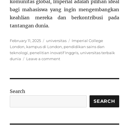
komunitas global, Imperial adalah pilihan ideal
bagi mahasiswa yang ingin mengembangkan
keahlian mereka dan berkontribusi pada
tantangan dunia.
Posted
Categories
Tags
February 11, 2025
universitas
Imperial College
on
London
,
kampus di London
,
pendidikan sains dan
teknologi
,
penelitian inovatif Inggris
,
universitas terbaik
on
dunia
Leave a comment
Imperial
College
London:
Institusi
Terkemuka
Search
di
Dunia
SEARCH
untuk
Sains
dan
Teknologi