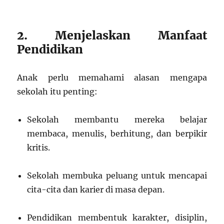
2. Menjelaskan Manfaat
Pendidikan
Anak perlu memahami alasan mengapa
sekolah itu penting:
Sekolah membantu mereka belajar
membaca, menulis, berhitung, dan berpikir
kritis.
Sekolah membuka peluang untuk mencapai
cita-cita dan karier di masa depan.
Pendidikan membentuk karakter, disiplin,