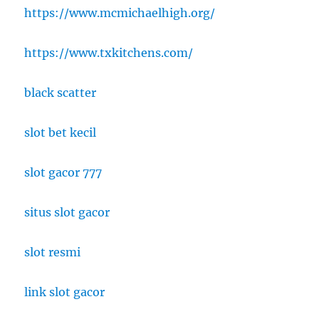
https://www.mcmichaelhigh.org/
https://www.txkitchens.com/
black scatter
slot bet kecil
slot gacor 777
situs slot gacor
slot resmi
link slot gacor