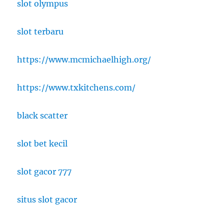
slot olympus
slot terbaru
https://www.mcmichaelhigh.org/
https://www.txkitchens.com/
black scatter
slot bet kecil
slot gacor 777
situs slot gacor