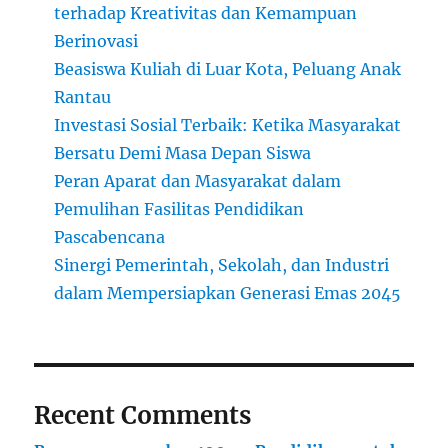
terhadap Kreativitas dan Kemampuan
Berinovasi
Beasiswa Kuliah di Luar Kota, Peluang Anak
Rantau
Investasi Sosial Terbaik: Ketika Masyarakat
Bersatu Demi Masa Depan Siswa
Peran Aparat dan Masyarakat dalam
Pemulihan Fasilitas Pendidikan
Pascabencana
Sinergi Pemerintah, Sekolah, dan Industri
dalam Mempersiapkan Generasi Emas 2045
Recent Comments