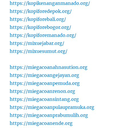
https://kopikenanganmanado.org/
https://kopiforedepok.org/
https://kopiforebali.org/
https://kopiforebogor.org/
https://kopiforemanado.org/
https://mixuejabar.org/
https://mixuesumut.org/
https://miegacoanahnasution.org
https://miegacoangejayan.org
https://miegacoanpemuda.org
https://miegacoanrenon.org
https://miegacoansintang.org
https://miegacoanpulaupramuka.org
https://miegacoanprabumulih.org
https://miegacoanende.org