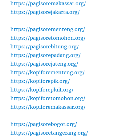
https://pagisoremakassar.org/
https://pagisorejakarta.org/
https://pagisorementeng.org/
https://pagisoretomohon.org/
https://pagisorebitung.org/
https://pagisorepadang.org/
https://pagisorejateng.org/
https://kopiforementeng.org/
https://kopiforepik.org/
https://kopiforepluit.org/
https://kopiforetomohon.org/
https://kopiforemakassar.org/
https://pagisorebogor.org/
https://pagisoretangerang.org/