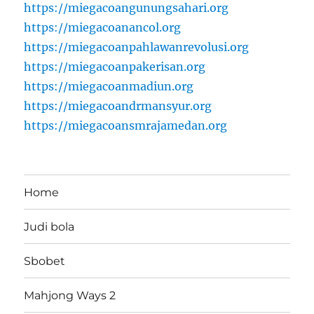
https://miegacoangunungsahari.org
https://miegacoanancol.org
https://miegacoanpahlawanrevolusi.org
https://miegacoanpakerisan.org
https://miegacoanmadiun.org
https://miegacoandrmansyur.org
https://miegacoansmrajamedan.org
Home
Judi bola
Sbobet
Mahjong Ways 2