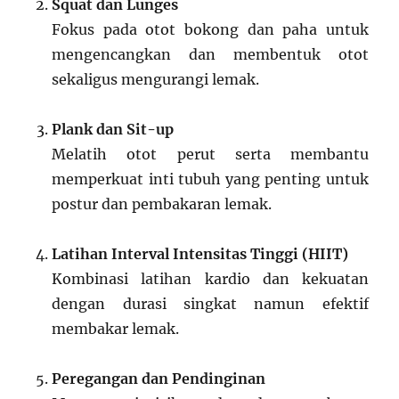
Squat dan Lunges
Fokus pada otot bokong dan paha untuk
mengencangkan dan membentuk otot
sekaligus mengurangi lemak.
Plank dan Sit-up
Melatih otot perut serta membantu
memperkuat inti tubuh yang penting untuk
postur dan pembakaran lemak.
Latihan Interval Intensitas Tinggi (HIIT)
Kombinasi latihan kardio dan kekuatan
dengan durasi singkat namun efektif
membakar lemak.
Peregangan dan Pendinginan