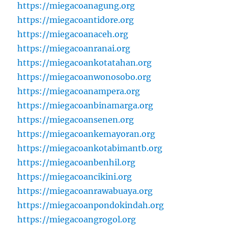
https://miegacoanagung.org
https://miegacoantidore.org
https://miegacoanaceh.org
https://miegacoanranai.org
https://miegacoankotatahan.org
https://miegacoanwonosobo.org
https://miegacoanampera.org
https://miegacoanbinamarga.org
https://miegacoansenen.org
https://miegacoankemayoran.org
https://miegacoankotabimantb.org
https://miegacoanbenhil.org
https://miegacoancikini.org
https://miegacoanrawabuaya.org
https://miegacoanpondokindah.org
https://miegacoangrogol.org