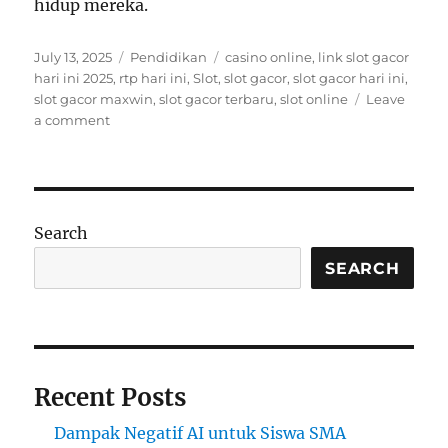
hidup mereka.
Posted
Categories
Tags
July 13, 2025
Pendidikan
casino online
,
link slot gacor
on
hari ini 2025
,
rtp hari ini
,
Slot
,
slot gacor
,
slot gacor hari ini
,
slot gacor maxwin
,
slot gacor terbaru
,
slot online
Leave
on
a comment
Solusi
GYM
di
Sekolah
bagi
Search
Siswa
yang
SEARCH
Mengalami
Penumpukan
Lemak
di
Bokong,
Recent Posts
Paha,
dan
Dampak Negatif AI untuk Siswa SMA
Perut