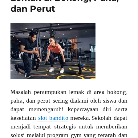
dan Perut
Masalah penumpukan lemak di area bokong,
paha, dan perut sering dialami oleh siswa dan
dapat memengaruhi kepercayaan diri serta
kesehatan
slot bandito
mereka. Sekolah dapat
menjadi tempat strategis untuk memberikan
solusi melalui program gym yang terarah dan