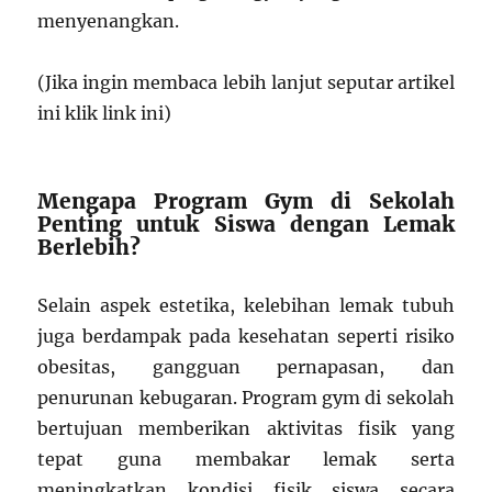
menyenangkan.
(Jika ingin membaca lebih lanjut seputar artikel
ini klik link ini)
Mengapa Program Gym di Sekolah
Penting untuk Siswa dengan Lemak
Berlebih?
Selain aspek estetika, kelebihan lemak tubuh
juga berdampak pada kesehatan seperti risiko
obesitas, gangguan pernapasan, dan
penurunan kebugaran. Program gym di sekolah
bertujuan memberikan aktivitas fisik yang
tepat guna membakar lemak serta
meningkatkan kondisi fisik siswa secara