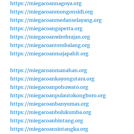
https://miegacoannagoya.org
https://miegacoanmongonsidi.org
https://miegacoanmedanselayang.org
https://miegacoangaperta.org
https://miegacoanwirobrajan.org
https://miegacoantembalang.org
https://miegacoanmajapahit.org
https://miegacoanmanahan.org
https://miegacoankayongutara.org
https://miegacoanpohuwato.org
https://miegacoanpulautokongboro.org
https://miegacoanbanyumas.org
https://miegacoanbulukumba.org
https://miegacoanbintang.org
https://miegacoansintangka.org