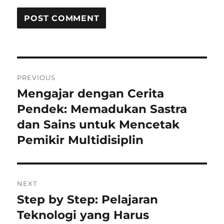
Post
PREVIOUS
navigation
Mengajar dengan Cerita
Previous
post:
Pendek: Memadukan Sastra
dan Sains untuk Mencetak
Pemikir Multidisiplin
NEXT
Step by Step: Pelajaran
Next
post:
Teknologi yang Harus