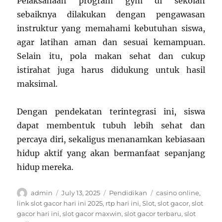
Pelaksanaan program gym di sekolah
sebaiknya dilakukan dengan pengawasan
instruktur yang memahami kebutuhan siswa,
agar latihan aman dan sesuai kemampuan.
Selain itu, pola makan sehat dan cukup
istirahat juga harus didukung untuk hasil
maksimal.
Dengan pendekatan terintegrasi ini, siswa
dapat membentuk tubuh lebih sehat dan
percaya diri, sekaligus menanamkan kebiasaan
hidup aktif yang akan bermanfaat sepanjang
hidup mereka.
Author
Posted
Categories
Tags
admin
July 13, 2025
Pendidikan
casino online
,
on
link slot gacor hari ini 2025
,
rtp hari ini
,
Slot
,
slot gacor
,
slot
gacor hari ini
,
slot gacor maxwin
,
slot gacor terbaru
,
slot