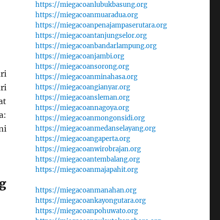
https://miegacoanlubukbasung.org
https://miegacoanmuaradua.org
https://miegacoanpenajampaserutara.org
https://miegacoantanjungselor.org
https://miegacoanbandarlampung.org
https://miegacoanjambi.org
https://miegacoansorong.org
ri
https://miegacoanminahasa.org
ri
https://miegacoangianyar.org
https://miegacoansleman.org
at
https://miegacoannagoya.org
a:
https://miegacoanmongonsidi.org
ni
https://miegacoanmedanselayang.org
https://miegacoangaperta.org
https://miegacoanwirobrajan.org
https://miegacoantembalang.org
https://miegacoanmajapahit.org
g
https://miegacoanmanahan.org
https://miegacoankayongutara.org
https://miegacoanpohuwato.org