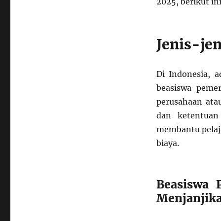
2025, berikut in
Indonesia:
Apa
Saja
Syarat
Jenis-je
dan
Ketentuannya?
Temukan
Di Indonesia, a
Jawabannya!
beasiswa pemeri
perusahaan atau
dan ketentuan
membantu pelaja
biaya.
Beasiswa 
Menjanjik