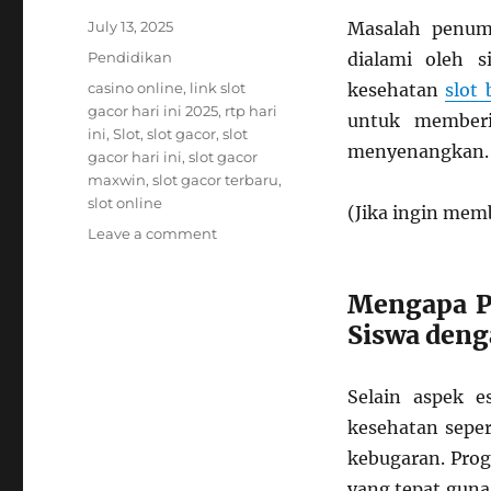
Posted
July 13, 2025
Masalah penum
on
Categories
Pendidikan
dialami oleh 
Tags
casino online
,
link slot
kesehatan
slot 
gacor hari ini 2025
,
rtp hari
untuk memberi
ini
,
Slot
,
slot gacor
,
slot
menyenangkan.
gacor hari ini
,
slot gacor
maxwin
,
slot gacor terbaru
,
slot online
(Jika ingin memba
on
Leave a comment
Solusi
GYM
Mengapa P
di
Sekolah
Siswa deng
bagi
Siswa
yang
Selain aspek e
Mengalami
kesehatan seper
Penumpukan
kebugaran. Prog
Lemak
di
yang tepat guna