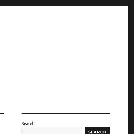
Search
SEARCH