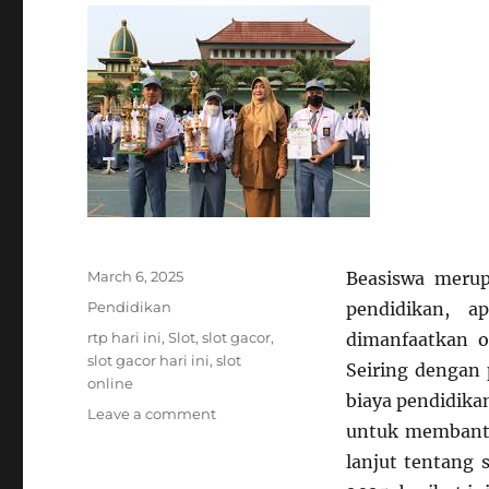
Posted
March 6, 2025
Beasiswa merup
on
Categories
Pendidikan
pendidikan, a
Tags
rtp hari ini
,
Slot
,
slot gacor
,
dimanfaatkan o
slot gacor hari ini
,
slot
Seiring dengan
online
biaya pendidika
on
Leave a comment
untuk membantu
Beasiswa
2025
lanjut tentang 
di