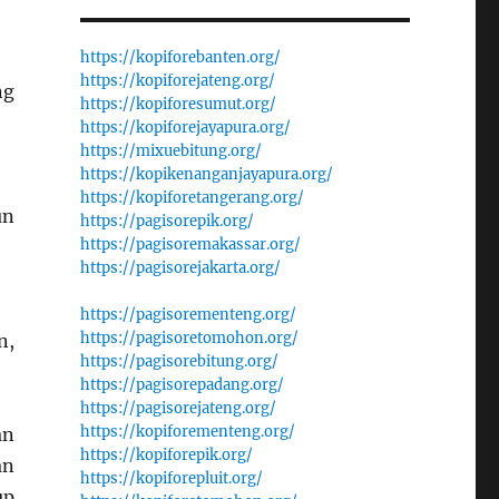
https://kopiforebanten.org/
https://kopiforejateng.org/
ng
https://kopiforesumut.org/
https://kopiforejayapura.org/
https://mixuebitung.org/
https://kopikenanganjayapura.org/
https://kopiforetangerang.org/
un
https://pagisorepik.org/
https://pagisoremakassar.org/
https://pagisorejakarta.org/
https://pagisorementeng.org/
https://pagisoretomohon.org/
n,
https://pagisorebitung.org/
https://pagisorepadang.org/
https://pagisorejateng.org/
https://kopiforementeng.org/
an
https://kopiforepik.org/
an
https://kopiforepluit.org/
up