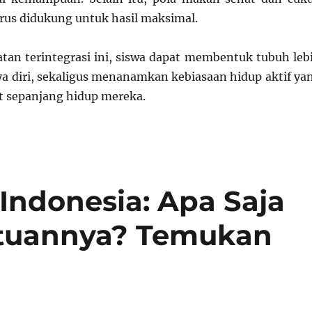
arus didukung untuk hasil maksimal.
an terintegrasi ini, siswa dapat membentuk tubuh leb
ya diri, sekaligus menanamkan kebiasaan hidup aktif ya
 sepanjang hidup mereka.
Indonesia: Apa Saja
ntuannya? Temukan