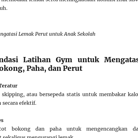
uh.
ngatasi Lemak Perut untuk Anak Sekolah
dasi Latihan Gym untuk Mengatas
okong, Paha, dan Perut
Teratur
, skipping, atau bersepeda statis untuk membakar kalo
secara efektif.
es
tot bokong dan paha untuk mengencangkan d
 sekaligus mengurangi lemak.