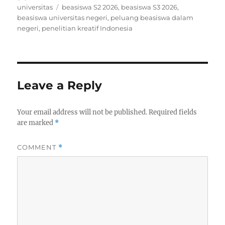
on
Tags
universitas
beasiswa S2 2026
,
beasiswa S3 2026
,
beasiswa universitas negeri
,
peluang beasiswa dalam
negeri
,
penelitian kreatif Indonesia
Leave a Reply
Your email address will not be published.
Required fields
are marked
*
COMMENT
*