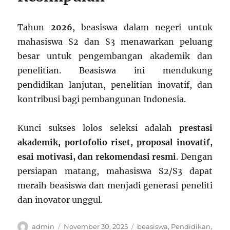
Tahun
2026
, beasiswa dalam negeri untuk
mahasiswa S2 dan S3 menawarkan peluang
besar untuk pengembangan akademik dan
penelitian. Beasiswa ini mendukung
pendidikan lanjutan, penelitian inovatif, dan
kontribusi bagi pembangunan Indonesia.
Kunci sukses lolos seleksi adalah
prestasi
akademik, portofolio riset, proposal inovatif,
esai motivasi, dan rekomendasi resmi
. Dengan
persiapan matang, mahasiswa S2/S3 dapat
meraih beasiswa dan menjadi generasi peneliti
dan inovator unggul.
Author
Posted
Categories
admin
November 30, 2025
beasiswa
,
Pendidikan
,