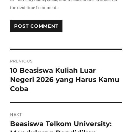
the next time I comment.
Post
PREVIOUS
navigation
10 Beasiswa Kuliah Luar
Previous
post:
Negeri 2026 yang Harus Kamu
Coba
NEXT
Beasiswa Telkom University:
Next
post: