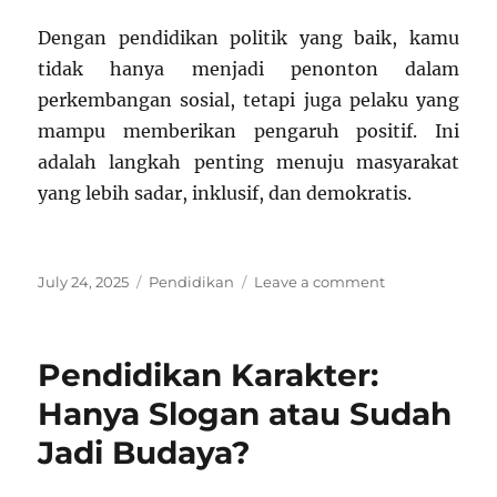
Dengan pendidikan politik yang baik, kamu
tidak hanya menjadi penonton dalam
perkembangan sosial, tetapi juga pelaku yang
mampu memberikan pengaruh positif. Ini
adalah langkah penting menuju masyarakat
yang lebih sadar, inklusif, dan demokratis.
Posted
Categories
on
July 24, 2025
Pendidikan
Leave a comment
on
Kenapa
Pendidikan
Politik
Pendidikan Karakter:
Bisa
Bikin
Hanya Slogan atau Sudah
Kamu
Jadi Budaya?
Lebih
Tanggap
Terhadap