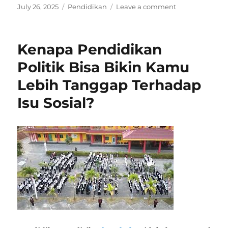
Posted
Categories
on
July 26, 2025
Pendidikan
Leave a comment
on
Apakah
Kampus
Selalu
Kenapa Pendidikan
Jadi
Jalan
Politik Bisa Bikin Kamu
Sukses?
Lebih Tanggap Terhadap
Ini
Faktanya
Isu Sosial?