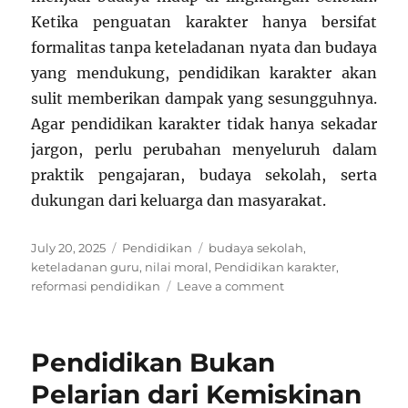
Ketika penguatan karakter hanya bersifat
formalitas tanpa keteladanan nyata dan budaya
yang mendukung, pendidikan karakter akan
sulit memberikan dampak yang sesungguhnya.
Agar pendidikan karakter tidak hanya sekadar
jargon, perlu perubahan menyeluruh dalam
praktik pengajaran, budaya sekolah, serta
dukungan dari keluarga dan masyarakat.
Posted
Categories
Tags
July 20, 2025
Pendidikan
budaya sekolah
,
on
keteladanan guru
,
nilai moral
,
Pendidikan karakter
,
on
reformasi pendidikan
Leave a comment
Pendidikan
Karakter:
Hanya
Pendidikan Bukan
Slogan
atau
Pelarian dari Kemiskinan
Sudah