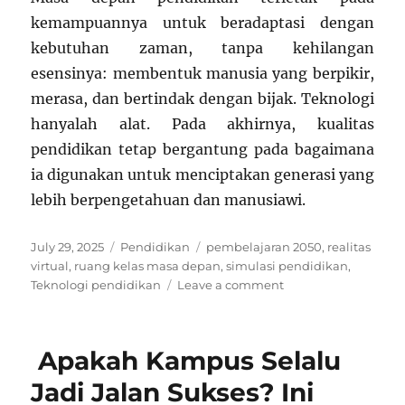
kemampuannya untuk beradaptasi dengan
kebutuhan zaman, tanpa kehilangan
esensinya: membentuk manusia yang berpikir,
merasa, dan bertindak dengan bijak. Teknologi
hanyalah alat. Pada akhirnya, kualitas
pendidikan tetap bergantung pada bagaimana
ia digunakan untuk menciptakan generasi yang
lebih berpengetahuan dan manusiawi.
Posted
Categories
Tags
July 29, 2025
Pendidikan
pembelajaran 2050
,
realitas
on
virtual
,
ruang kelas masa depan
,
simulasi pendidikan
,
on
Teknologi pendidikan
Leave a comment
Pelajaran
dari
Masa
Apakah Kampus Selalu
Depan:
Simulasi
Jadi Jalan Sukses? Ini
Virtual