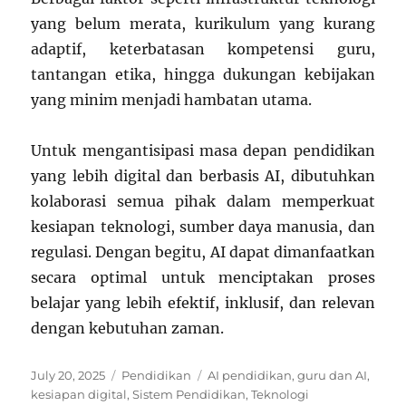
yang belum merata, kurikulum yang kurang
adaptif, keterbatasan kompetensi guru,
tantangan etika, hingga dukungan kebijakan
yang minim menjadi hambatan utama.
Untuk mengantisipasi masa depan pendidikan
yang lebih digital dan berbasis AI, dibutuhkan
kolaborasi semua pihak dalam memperkuat
kesiapan teknologi, sumber daya manusia, dan
regulasi. Dengan begitu, AI dapat dimanfaatkan
secara optimal untuk menciptakan proses
belajar yang lebih efektif, inklusif, dan relevan
dengan kebutuhan zaman.
Posted
Categories
Tags
July 20, 2025
Pendidikan
AI pendidikan
,
guru dan AI
,
on
kesiapan digital
,
Sistem Pendidikan
,
Teknologi