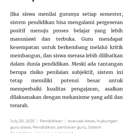
Jika siswa menilai gurunya setiap semester,
sistem pendidikan bisa mengalami pergeseran
positif menuju proses belajar yang lebih
manusiawi dan terbuka. Guru mendapat
kesempatan untuk berkembang melalui kritik
membangun, dan siswa merasa lebih dilibatkan
dalam dunia pendidikan. Meski ada tantangan
berupa risiko penilaian subjektif, sistem ini
tetap memiliki potensi besar untuk
memperbaiki kualitas pengajaran, asalkan
dilaksanakan dengan mekanisme yang adil dan
terarah.
Posted
Categories
Tags
July 20, 2025
Pendidikan
evaluasi kelas
,
hubungan
on
guru siswa
,
Pendidikan
,
penilaian guru
,
Sistem
on