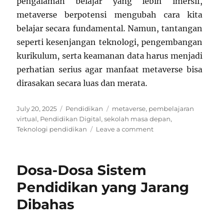
pengalaman belajar yang lebih imersif,
metaverse berpotensi mengubah cara kita
belajar secara fundamental. Namun, tantangan
seperti kesenjangan teknologi, pengembangan
kurikulum, serta keamanan data harus menjadi
perhatian serius agar manfaat metaverse bisa
dirasakan secara luas dan merata.
Posted
Categories
Tags
July 20, 2025
Pendidikan
metaverse
,
pembelajaran
on
virtual
,
Pendidikan Digital
,
sekolah masa depan
,
on
Teknologi pendidikan
Leave a comment
Sekolah
Masa
Depan
Dosa-Dosa Sistem
Tanpa
Kelas:
Pendidikan yang Jarang
Belajar
Dibahas
di
Metaverse?