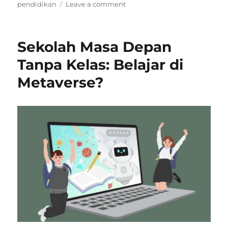
on
pendidikan
Leave a comment
Mengapa
Sistem
Pendidikan
Sekolah Masa Depan
Belum
Siap
Tanpa Kelas: Belajar di
Hadapi
Metaverse?
AI?