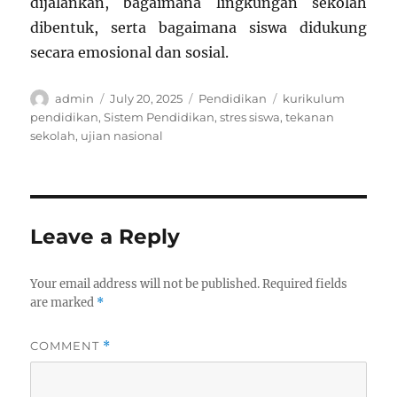
dijalankan, bagaimana lingkungan sekolah
dibentuk, serta bagaimana siswa didukung
secara emosional dan sosial.
Author
Posted
Categories
Tags
admin
July 20, 2025
Pendidikan
kurikulum
on
pendidikan
,
Sistem Pendidikan
,
stres siswa
,
tekanan
sekolah
,
ujian nasional
Leave a Reply
Your email address will not be published.
Required fields
are marked
*
COMMENT
*