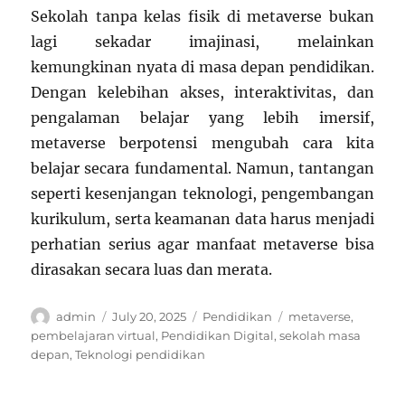
Sekolah tanpa kelas fisik di metaverse bukan
lagi sekadar imajinasi, melainkan
kemungkinan nyata di masa depan pendidikan.
Dengan kelebihan akses, interaktivitas, dan
pengalaman belajar yang lebih imersif,
metaverse berpotensi mengubah cara kita
belajar secara fundamental. Namun, tantangan
seperti kesenjangan teknologi, pengembangan
kurikulum, serta keamanan data harus menjadi
perhatian serius agar manfaat metaverse bisa
dirasakan secara luas dan merata.
Author
Posted
Categories
Tags
admin
July 20, 2025
Pendidikan
metaverse
,
on
pembelajaran virtual
,
Pendidikan Digital
,
sekolah masa
depan
,
Teknologi pendidikan