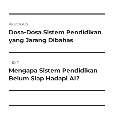
Post
PREVIOUS
navigation
Dosa-Dosa Sistem Pendidikan
Previous
post:
yang Jarang Dibahas
NEXT
Mengapa Sistem Pendidikan
Next
post:
Belum Siap Hadapi AI?