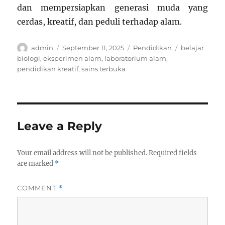
dan mempersiapkan generasi muda yang
cerdas, kreatif, dan peduli terhadap alam.
Author
Posted
Categories
Tags
admin
September 11, 2025
Pendidikan
belajar
on
biologi
,
eksperimen alam
,
laboratorium alam
,
pendidikan kreatif
,
sains terbuka
Leave a Reply
Your email address will not be published.
Required fields
are marked
*
COMMENT
*