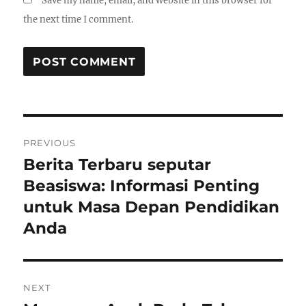
Save my name, email, and website in this browser for
the next time I comment.
Post
PREVIOUS
navigation
Berita Terbaru seputar
Previous
post:
Beasiswa: Informasi Penting
untuk Masa Depan Pendidikan
Anda
NEXT