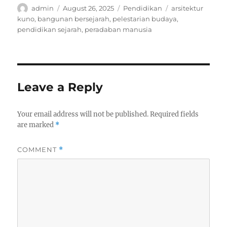
Author
Posted
Categories
Tags
admin
August 26, 2025
Pendidikan
arsitektur
on
kuno
,
bangunan bersejarah
,
pelestarian budaya
,
pendidikan sejarah
,
peradaban manusia
Leave a Reply
Your email address will not be published.
Required fields
are marked
*
COMMENT
*