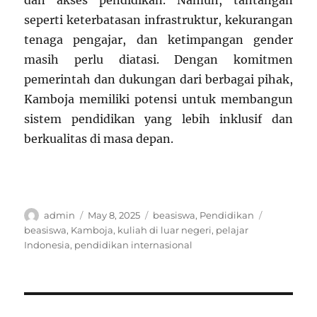
dan akses pendidikan.
Namun, tantangan
seperti keterbatasan infrastruktur, kekurangan
tenaga pengajar, dan ketimpangan gender
masih perlu diatasi.
Dengan komitmen
pemerintah dan dukungan dari berbagai pihak,
Kamboja memiliki potensi untuk membangun
sistem pendidikan yang lebih inklusif dan
berkualitas di masa depan.
Author
Posted
Categories
Tags
admin
May 8, 2025
beasiswa
,
Pendidikan
on
beasiswa
,
Kamboja
,
kuliah di luar negeri
,
pelajar
Indonesia
,
pendidikan internasional