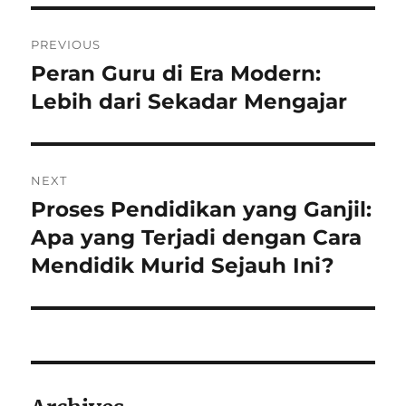
Post
PREVIOUS
navigation
Peran Guru di Era Modern:
Previous
post:
Lebih dari Sekadar Mengajar
NEXT
Proses Pendidikan yang Ganjil:
Next
post:
Apa yang Terjadi dengan Cara
Mendidik Murid Sejauh Ini?