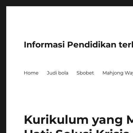
Informasi Pendidikan ter
Home
Judi bola
Sbobet
Mahjong Wa
Kurikulum yang 