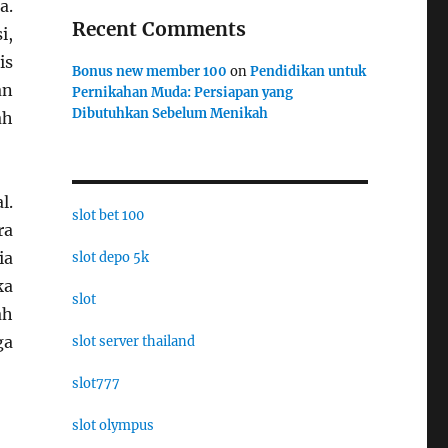
a.
Recent Comments
i,
is
Bonus new member 100
on
Pendidikan untuk
an
Pernikahan Muda: Persiapan yang
Dibutuhkan Sebelum Menikah
ah
l.
slot bet 100
ra
ia
slot depo 5k
ka
slot
ah
ga
slot server thailand
slot777
slot olympus