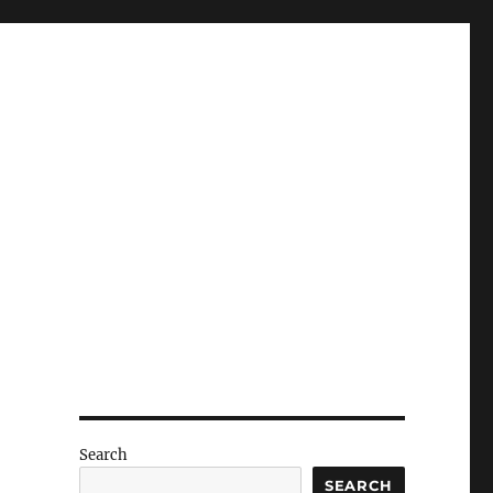
Search
SEARCH