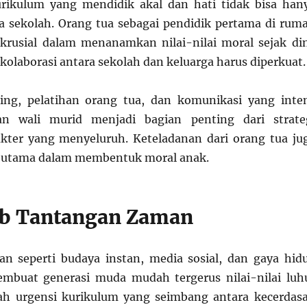
urikulum yang mendidik akal dan hati tidak bisa han
 sekolah. Orang tua sebagai pendidik pertama di rum
krusial dalam menanamkan nilai-nilai moral sejak din
 kolaborasi antara sekolah dan keluarga harus diperkuat.
ing, pelatihan orang tua, dan komunikasi yang inte
an wali murid menjadi bagian penting dari strate
kter yang menyeluruh. Keteladanan dari orang tua ju
i utama dalam membentuk moral anak.
b Tantangan Zaman
n seperti budaya instan, media sosial, dan gaya hid
embuat generasi muda mudah tergerus nilai-nilai luh
lah urgensi kurikulum yang seimbang antara kecerdas