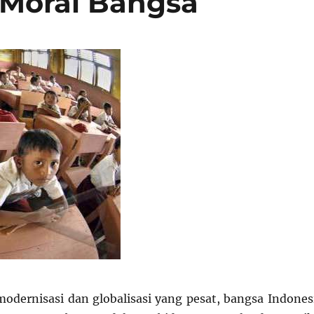
s Moral Bangsa
modernisasi dan globalisasi yang pesat, bangsa Indones