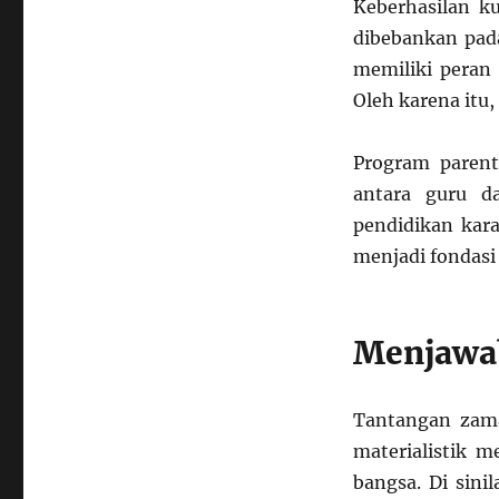
Keberhasilan k
dibebankan pada
memiliki peran 
Oleh karena itu,
Program parent
antara guru d
pendidikan kara
menjadi fondas
Menjawa
Tantangan zama
materialistik m
bangsa. Di sini