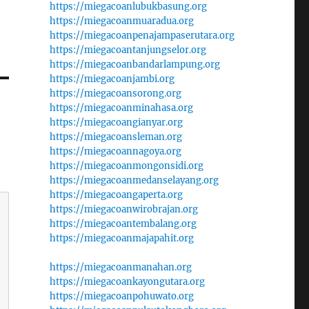
https://miegacoanlubukbasung.org
https://miegacoanmuaradua.org
https://miegacoanpenajampaserutara.org
https://miegacoantanjungselor.org
https://miegacoanbandarlampung.org
https://miegacoanjambi.org
https://miegacoansorong.org
https://miegacoanminahasa.org
https://miegacoangianyar.org
https://miegacoansleman.org
https://miegacoannagoya.org
https://miegacoanmongonsidi.org
https://miegacoanmedanselayang.org
https://miegacoangaperta.org
https://miegacoanwirobrajan.org
https://miegacoantembalang.org
https://miegacoanmajapahit.org
https://miegacoanmanahan.org
https://miegacoankayongutara.org
https://miegacoanpohuwato.org