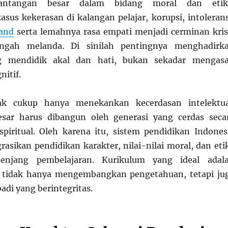
antangan besar dalam bidang moral dan etik
sus kekerasan di kalangan pelajar, korupsi, intolerans
land
serta lemahnya rasa empati menjadi cerminan kris
ngah melanda. Di sinilah pentingnya menghadirk
g mendidik akal dan hati, bukan sekadar mengas
itif.
dak cukup hanya menekankan kecerdasan intelektua
sar harus dibangun oleh generasi yang cerdas seca
piritual. Oleh karena itu, sistem pendidikan Indones
rasikan pendidikan karakter, nilai-nilai moral, dan eti
jenjang pembelajaran. Kurikulum yang ideal adal
 tidak hanya mengembangkan pengetahuan, tetapi ju
di yang berintegritas.