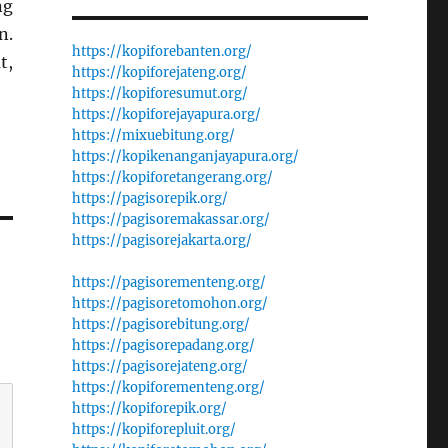
ng
n.
https://kopiforebanten.org/
t,
https://kopiforejateng.org/
https://kopiforesumut.org/
https://kopiforejayapura.org/
https://mixuebitung.org/
https://kopikenanganjayapura.org/
https://kopiforetangerang.org/
https://pagisorepik.org/
https://pagisoremakassar.org/
https://pagisorejakarta.org/
https://pagisorementeng.org/
https://pagisoretomohon.org/
https://pagisorebitung.org/
https://pagisorepadang.org/
https://pagisorejateng.org/
https://kopiforementeng.org/
https://kopiforepik.org/
https://kopiforepluit.org/