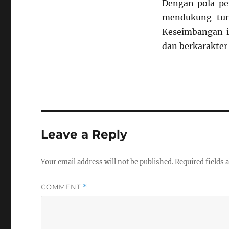
Dengan pola pe
mendukung tum
Keseimbangan i
dan berkarakter 
Leave a Reply
Your email address will not be published.
Required fields
COMMENT
*