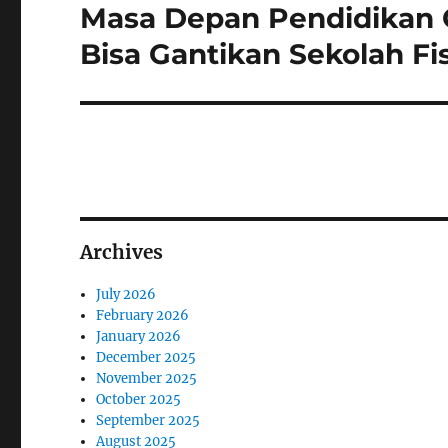
Masa Depan Pendidikan O
Next
post:
Bisa Gantikan Sekolah Fi
Archives
July 2026
February 2026
January 2026
December 2025
November 2025
October 2025
September 2025
August 2025