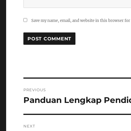
Save my name, email, and website in this browser for
Post
PREVIOUS
navigation
Panduan Lengkap Pendid
Previous
post:
NEXT