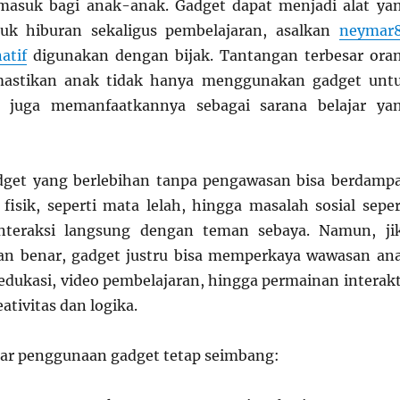
rmasuk bagi anak-anak. Gadget dapat menjadi alat ya
uk hiburan sekaligus pembelajaran, asalkan
neymar
atif
digunakan dengan bijak. Tantangan terbesar ora
mastikan anak tidak hanya menggunakan gadget unt
i juga memanfaatkannya sebagai sarana belajar ya
get yang berlebihan tanpa pengawasan bisa berdamp
fisik, seperti mata lelah, hingga masalah sosial seper
nteraksi langsung dengan teman sebaya. Namun, ji
an benar, gadget justru bisa memperkaya wawasan an
 edukasi, video pembelajaran, hingga permainan interakt
ativitas dan logika.
gar penggunaan gadget tetap seimbang: