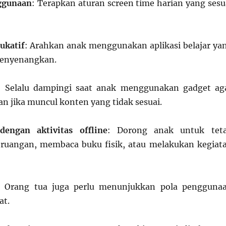
ggunaan
: Terapkan aturan screen time harian yang sesu
dukatif
: Arahkan anak menggunakan aplikasi belajar ya
menyenangkan.
: Selalu dampingi saat anak menggunakan gadget ag
n jika muncul konten yang tidak sesuai.
engan aktivitas offline
: Dorong anak untuk tet
 ruangan, membaca buku fisik, atau melakukan kegiat
: Orang tua juga perlu menunjukkan pola pengguna
at.