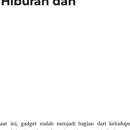
 Hiburan dan
 saat ini, gadget sudah menjadi bagian dari kehidup