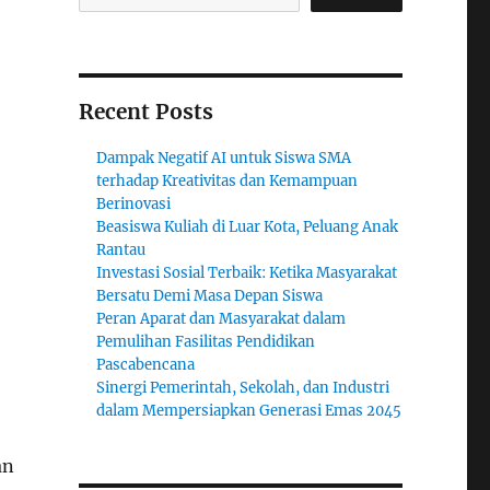
Recent Posts
Dampak Negatif AI untuk Siswa SMA
terhadap Kreativitas dan Kemampuan
Berinovasi
Beasiswa Kuliah di Luar Kota, Peluang Anak
Rantau
Investasi Sosial Terbaik: Ketika Masyarakat
Bersatu Demi Masa Depan Siswa
Peran Aparat dan Masyarakat dalam
Pemulihan Fasilitas Pendidikan
Pascabencana
Sinergi Pemerintah, Sekolah, dan Industri
dalam Mempersiapkan Generasi Emas 2045
an