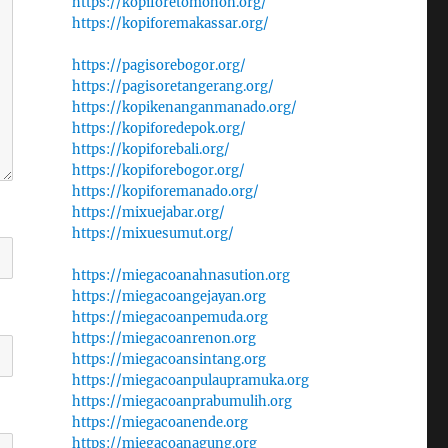
https://kopiforetomohon.org/
https://kopiforemakassar.org/
https://pagisorebogor.org/
https://pagisoretangerang.org/
https://kopikenanganmanado.org/
https://kopiforedepok.org/
https://kopiforebali.org/
https://kopiforebogor.org/
https://kopiforemanado.org/
https://mixuejabar.org/
https://mixuesumut.org/
https://miegacoanahnasution.org
https://miegacoangejayan.org
https://miegacoanpemuda.org
https://miegacoanrenon.org
https://miegacoansintang.org
https://miegacoanpulaupramuka.org
https://miegacoanprabumulih.org
https://miegacoanende.org
https://miegacoanagung.org