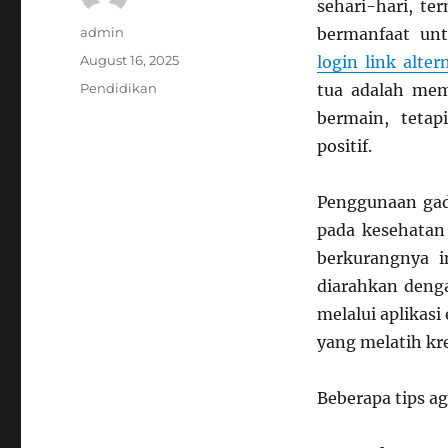
sehari-hari, te
Author
admin
bermanfaat unt
Posted
August 16, 2025
login link altern
on
Categories
Pendidikan
tua adalah me
bermain, tetap
positif.
Penggunaan gad
pada kesehatan 
berkurangnya i
diarahkan deng
melalui aplikasi
yang melatih kre
Beberapa tips a