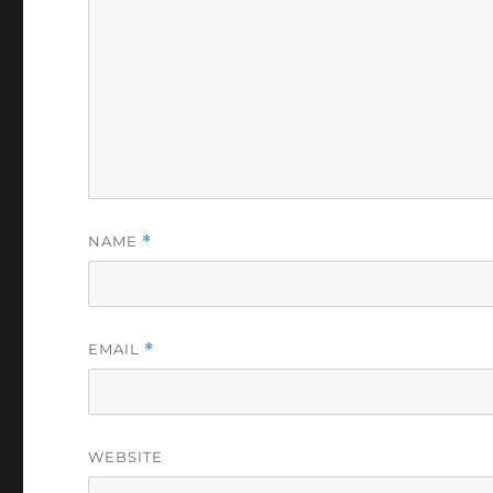
NAME
*
EMAIL
*
WEBSITE