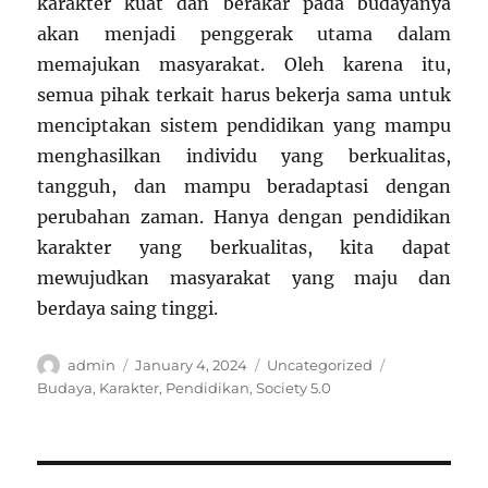
karakter kuat dan berakar pada budayanya
akan menjadi penggerak utama dalam
memajukan masyarakat. Oleh karena itu,
semua pihak terkait harus bekerja sama untuk
menciptakan sistem pendidikan yang mampu
menghasilkan individu yang berkualitas,
tangguh, dan mampu beradaptasi dengan
perubahan zaman. Hanya dengan pendidikan
karakter yang berkualitas, kita dapat
mewujudkan masyarakat yang maju dan
berdaya saing tinggi.
Author
Posted
Categories
Tags
admin
January 4, 2024
Uncategorized
on
Budaya
,
Karakter
,
Pendidikan
,
Society 5.0