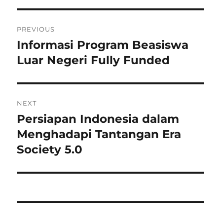
Post
PREVIOUS
navigation
Informasi Program Beasiswa
Previous
post:
Luar Negeri Fully Funded
NEXT
Persiapan Indonesia dalam
Next
post:
Menghadapi Tantangan Era
Society 5.0