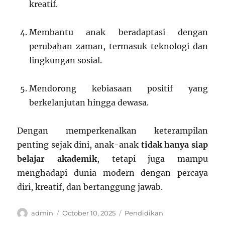
kreatif.
Membantu anak beradaptasi dengan
perubahan zaman, termasuk teknologi dan
lingkungan sosial.
Mendorong kebiasaan positif yang
berkelanjutan hingga dewasa.
Dengan memperkenalkan keterampilan
penting sejak dini, anak-anak
tidak hanya siap
belajar akademik
, tetapi juga mampu
menghadapi dunia modern dengan percaya
diri, kreatif, dan bertanggung jawab.
Author
Posted
Categories
admin
October 10, 2025
Pendidikan
on