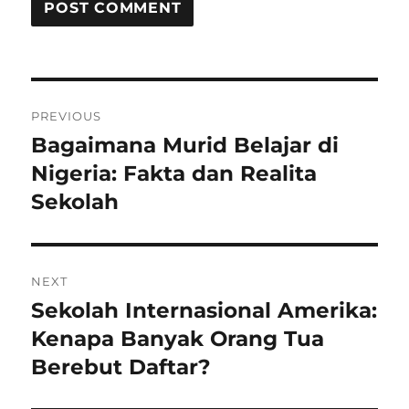
Post
PREVIOUS
navigation
Bagaimana Murid Belajar di
Previous
post:
Nigeria: Fakta dan Realita
Sekolah
NEXT
Sekolah Internasional Amerika:
Next
post:
Kenapa Banyak Orang Tua
Berebut Daftar?