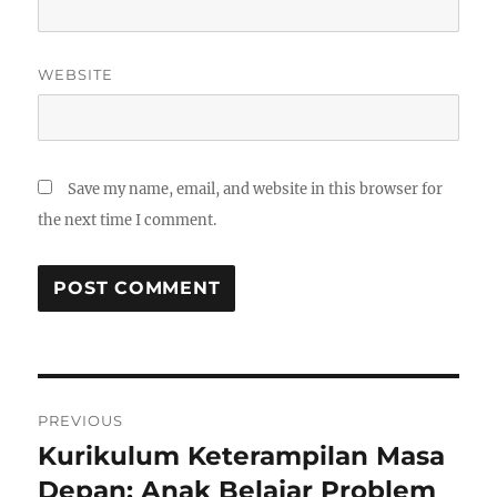
WEBSITE
Save my name, email, and website in this browser for
the next time I comment.
Post
PREVIOUS
navigation
Kurikulum Keterampilan Masa
Previous
post:
Depan: Anak Belajar Problem