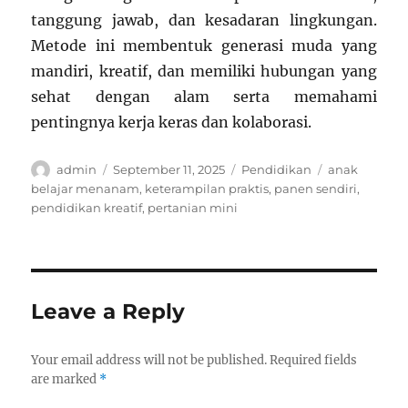
tanggung jawab, dan kesadaran lingkungan.
Metode ini membentuk generasi muda yang
mandiri, kreatif, dan memiliki hubungan yang
sehat dengan alam serta memahami
pentingnya kerja keras dan kolaborasi.
Author
Posted
Categories
Tags
admin
September 11, 2025
Pendidikan
anak
on
belajar menanam
,
keterampilan praktis
,
panen sendiri
,
pendidikan kreatif
,
pertanian mini
Leave a Reply
Your email address will not be published.
Required fields
are marked
*