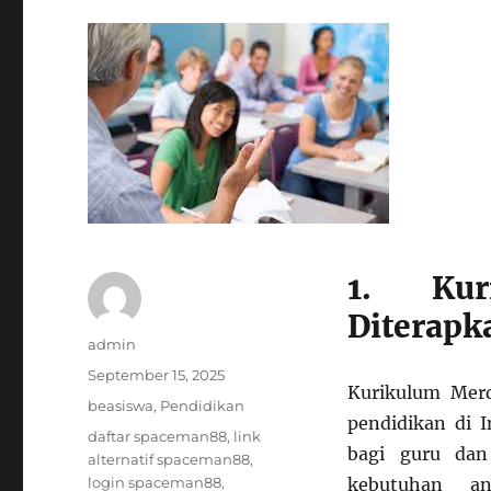
1. Kur
Diterapk
Author
admin
Posted
September 15, 2025
Kurikulum Merd
on
Categories
beasiswa
,
Pendidikan
pendidikan di 
Tags
daftar spaceman88
,
link
bagi guru dan
alternatif spaceman88
,
login spaceman88
,
kebutuhan an