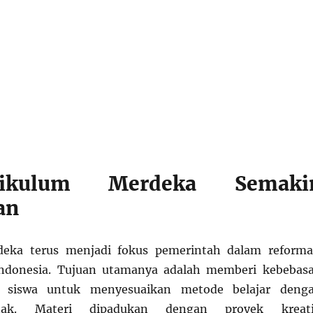
ikulum Merdeka Semaki
an
eka terus menjadi fokus pemerintah dalam reforma
Indonesia. Tujuan utamanya adalah memberi kebebas
 siswa untuk menyesuaikan metode belajar deng
ak. Materi dipadukan dengan proyek kreati