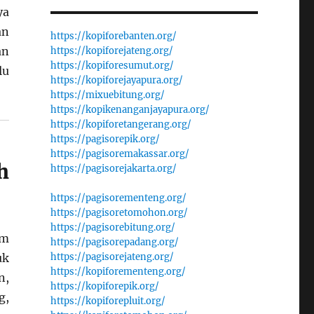
ya
an
https://kopiforebanten.org/
an
https://kopiforejateng.org/
https://kopiforesumut.org/
lu
https://kopiforejayapura.org/
https://mixuebitung.org/
https://kopikenanganjayapura.org/
https://kopiforetangerang.org/
https://pagisorepik.org/
https://pagisoremakassar.org/
h
https://pagisorejakarta.org/
https://pagisorementeng.org/
https://pagisoretomohon.org/
https://pagisorebitung.org/
am
https://pagisorepadang.org/
uk
https://pagisorejateng.org/
https://kopiforementeng.org/
n,
https://kopiforepik.org/
g,
https://kopiforepluit.org/