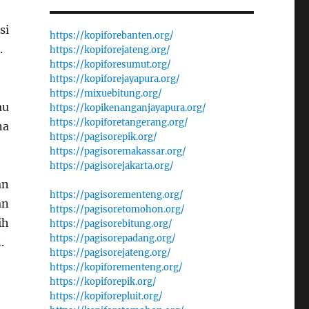
si
https://kopiforebanten.org/
.
https://kopiforejateng.org/
https://kopiforesumut.org/
https://kopiforejayapura.org/
https://mixuebitung.org/
au
https://kopikenanganjayapura.org/
https://kopiforetangerang.org/
na
https://pagisorepik.org/
https://pagisoremakassar.org/
https://pagisorejakarta.org/
an
https://pagisorementeng.org/
an
https://pagisoretomohon.org/
ih
https://pagisorebitung.org/
https://pagisorepadang.org/
.
https://pagisorejateng.org/
https://kopiforementeng.org/
https://kopiforepik.org/
https://kopiforepluit.org/