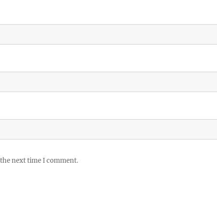
 the next time I comment.