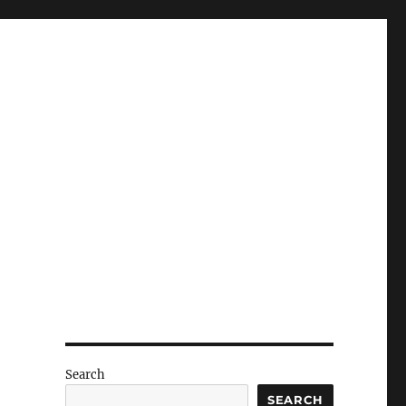
a
Search
SEARCH