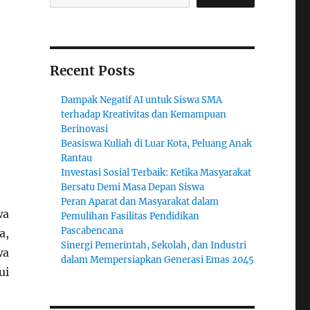
Recent Posts
Dampak Negatif AI untuk Siswa SMA
terhadap Kreativitas dan Kemampuan
Berinovasi
Beasiswa Kuliah di Luar Kota, Peluang Anak
Rantau
Investasi Sosial Terbaik: Ketika Masyarakat
Bersatu Demi Masa Depan Siswa
Peran Aparat dan Masyarakat dalam
wa
Pemulihan Fasilitas Pendidikan
Pascabencana
a,
Sinergi Pemerintah, Sekolah, dan Industri
wa
dalam Mempersiapkan Generasi Emas 2045
ui