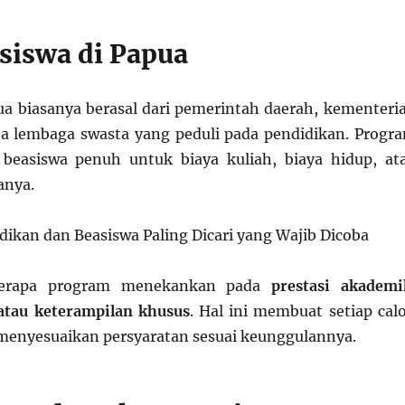
asiswa di Papua
ua biasanya berasal dari pemerintah daerah, kementeri
ta lembaga swasta yang peduli pada pendidikan. Progr
 beasiswa penuh untuk biaya kuliah, biaya hidup, at
anya.
dikan dan Beasiswa Paling Dicari yang Wajib Dicoba
eberapa program menekankan pada
prestasi akademi
 atau keterampilan khusus
. Hal ini membuat setiap cal
menyesuaikan persyaratan sesuai keunggulannya.