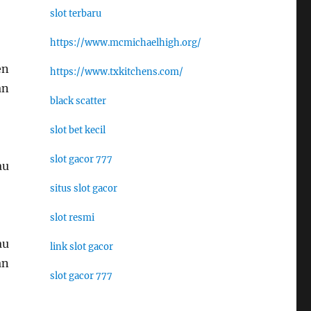
slot terbaru
https://www.mcmichaelhigh.org/
en
https://www.txkitchens.com/
an
black scatter
slot bet kecil
slot gacor 777
au
situs slot gacor
slot resmi
au
link slot gacor
an
slot gacor 777