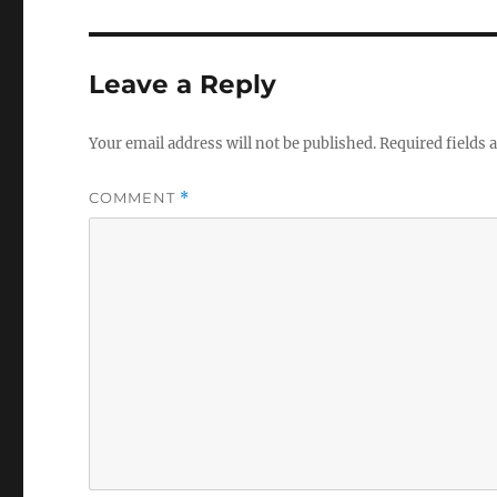
Leave a Reply
Your email address will not be published.
Required fields
COMMENT
*