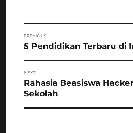
Post
PREVIOUS
navigation
5 Pendidikan Terbaru di 
Previous
post:
NEXT
Rahasia Beasiswa Hacker:
Next
post:
Sekolah