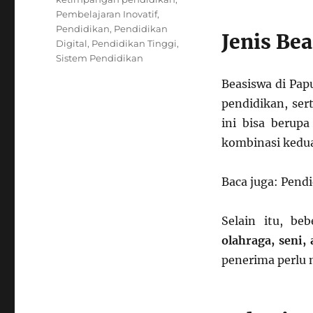
Pembelajaran Inovatif
,
Pendidikan
,
Pendidikan
Jenis Be
Digital
,
Pendidikan Tinggi
,
Sistem Pendidikan
Beasiswa di Pap
pendidikan, ser
ini bisa berupa
kombinasi kedu
Baca juga: Pendi
Selain itu, b
olahraga, seni,
penerima perlu 