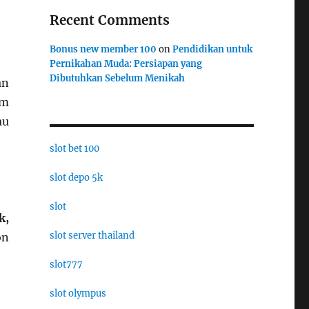
Recent Comments
Bonus new member 100
on
Pendidikan untuk
Pernikahan Muda: Persiapan yang
Dibutuhkan Sebelum Menikah
an
am
au
slot bet 100
slot depo 5k
slot
k,
slot server thailand
on
slot777
slot olympus