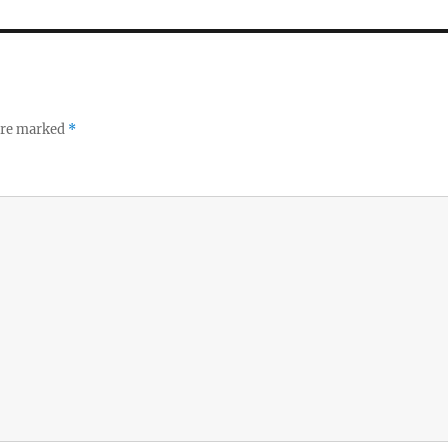
 are marked
*