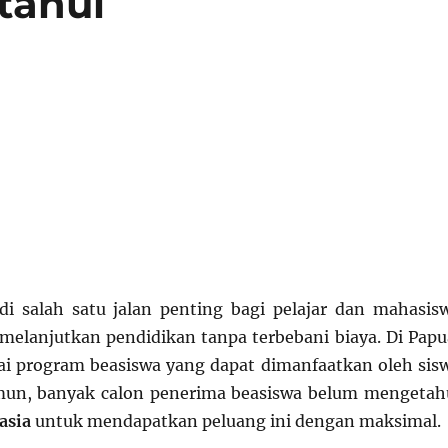
tahui
i salah satu jalan penting bagi pelajar dan mahasis
melanjutkan pendidikan tanpa terbebani biaya. Di Papu
ai program beasiswa yang dapat dimanfaatkan oleh sis
amun, banyak calon penerima beasiswa belum mengetah
asia
untuk mendapatkan peluang ini dengan maksimal.