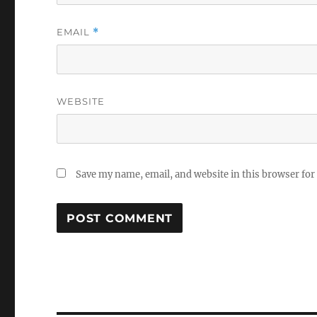
EMAIL
*
WEBSITE
Save my name, email, and website in this browser for