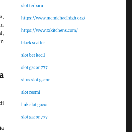
slot terbaru
a,
https://www.mcmichaelhigh.org/
an
https://www.txkitchens.com/
l,
an
black scatter
slot bet kecil
slot gacor 777
a
situs slot gacor
slot resmi
di
link slot gacor
slot gacor 777
ia