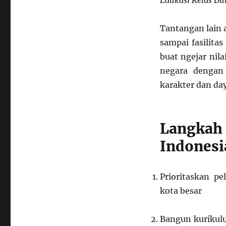
Edukasi Kelas Du
Tantangan lain 
sampai fasilita
buat ngejar nila
negara dengan 
karakter dan day
Langkah 
Indonesi
Prioritaskan pe
kota besar
Bangun kurikul