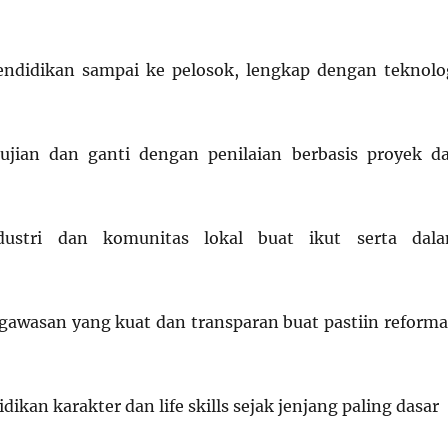
endidikan sampai ke pelosok, lengkap dengan teknolo
ujian dan ganti dengan penilaian berbasis proyek d
dustri dan komunitas lokal buat ikut serta dal
gawasan yang kuat dan transparan buat pastiin reforma
kan karakter dan life skills sejak jenjang paling dasar