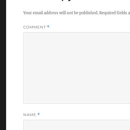
Your email address will not be published.
Required fields
COMMENT
*
NAME
*