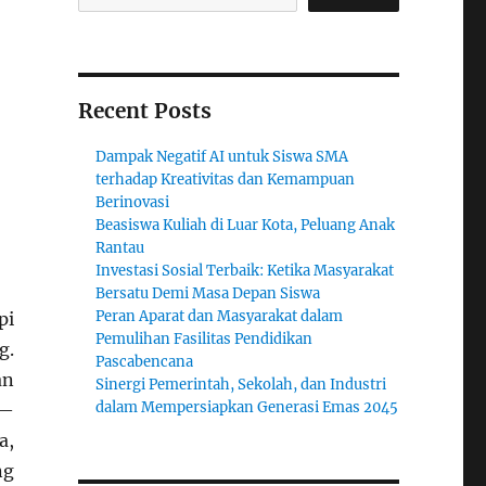
Recent Posts
Dampak Negatif AI untuk Siswa SMA
terhadap Kreativitas dan Kemampuan
Berinovasi
Beasiswa Kuliah di Luar Kota, Peluang Anak
Rantau
Investasi Sosial Terbaik: Ketika Masyarakat
Bersatu Demi Masa Depan Siswa
Peran Aparat dan Masyarakat dalam
pi
Pemulihan Fasilitas Pendidikan
g.
Pascabencana
an
Sinergi Pemerintah, Sekolah, dan Industri
dalam Mempersiapkan Generasi Emas 2045
g—
a,
ng