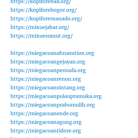
https://kopiforebali.org/
https://kopiforebogor.org/
https://kopiforemanado.org/
https://mixuejabar.org/
https://mixuesumut.org/
https://miegacoanahnasution.org
https://miegacoangejayan.org
https://miegacoanpemuda.org
https://miegacoanrenon.org
https://miegacoansintang.org
https://miegacoanpulaupramuka.org
https://miegacoanprabumulih.org
https://miegacoanende.org
https://miegacoanagung.org
https://miegacoantidore.org