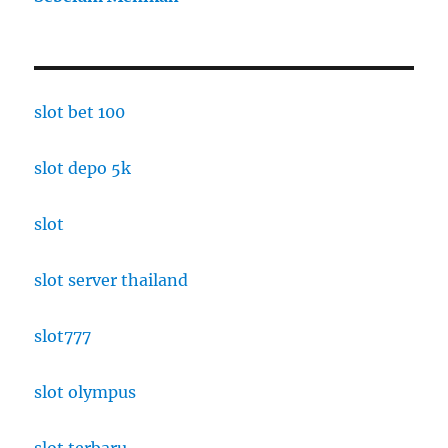
slot bet 100
slot depo 5k
slot
slot server thailand
slot777
slot olympus