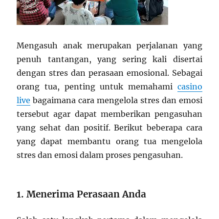
Mengasuh anak merupakan perjalanan yang
penuh tantangan, yang sering kali disertai
dengan stres dan perasaan emosional. Sebagai
orang tua, penting untuk memahami
casino
live
bagaimana cara mengelola stres dan emosi
tersebut agar dapat memberikan pengasuhan
yang sehat dan positif. Berikut beberapa cara
yang dapat membantu orang tua mengelola
stres dan emosi dalam proses pengasuhan.
1. Menerima Perasaan Anda