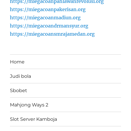
https://miegacoanpahlawanrevolusi.org
https://miegacoanpakerisan.org
https://miegacoanmadiun.org
https://miegacoandrmansyur.org
https://miegacoansmrajamedan.org
Home
Judi bola
Sbobet
Mahjong Ways 2
Slot Server Kamboja