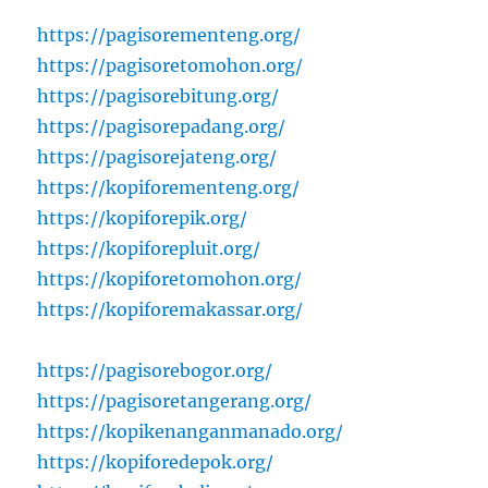
https://pagisorementeng.org/
https://pagisoretomohon.org/
https://pagisorebitung.org/
https://pagisorepadang.org/
https://pagisorejateng.org/
https://kopiforementeng.org/
https://kopiforepik.org/
https://kopiforepluit.org/
https://kopiforetomohon.org/
https://kopiforemakassar.org/
https://pagisorebogor.org/
https://pagisoretangerang.org/
https://kopikenanganmanado.org/
https://kopiforedepok.org/