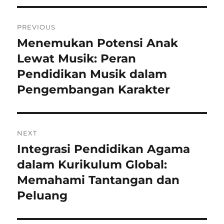
Post
PREVIOUS
navigation
Menemukan Potensi Anak
Previous
post:
Lewat Musik: Peran
Pendidikan Musik dalam
Pengembangan Karakter
NEXT
Integrasi Pendidikan Agama
Next
post:
dalam Kurikulum Global:
Memahami Tantangan dan
Peluang