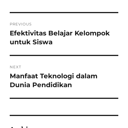
Post
PREVIOUS
navigation
Efektivitas Belajar Kelompok
Previous
post:
untuk Siswa
NEXT
Manfaat Teknologi dalam
Next
post:
Dunia Pendidikan