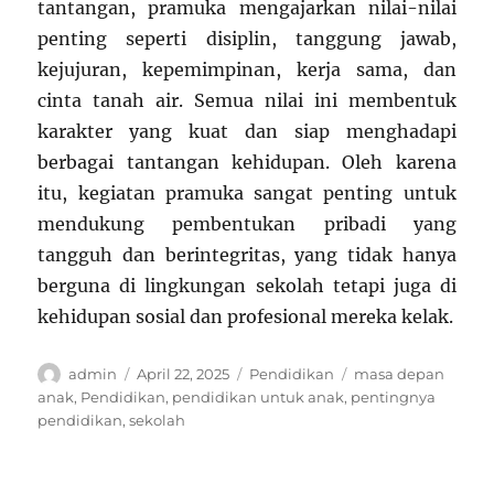
tantangan, pramuka mengajarkan nilai-nilai
penting seperti disiplin, tanggung jawab,
kejujuran, kepemimpinan, kerja sama, dan
cinta tanah air. Semua nilai ini membentuk
karakter yang kuat dan siap menghadapi
berbagai tantangan kehidupan. Oleh karena
itu, kegiatan pramuka sangat penting untuk
mendukung pembentukan pribadi yang
tangguh dan berintegritas, yang tidak hanya
berguna di lingkungan sekolah tetapi juga di
kehidupan sosial dan profesional mereka kelak.
Author
Posted
Categories
Tags
admin
April 22, 2025
Pendidikan
masa depan
on
anak
,
Pendidikan
,
pendidikan untuk anak
,
pentingnya
pendidikan
,
sekolah