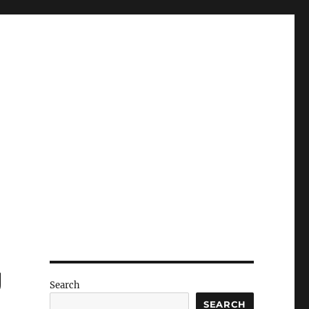
g
Search
SEARCH