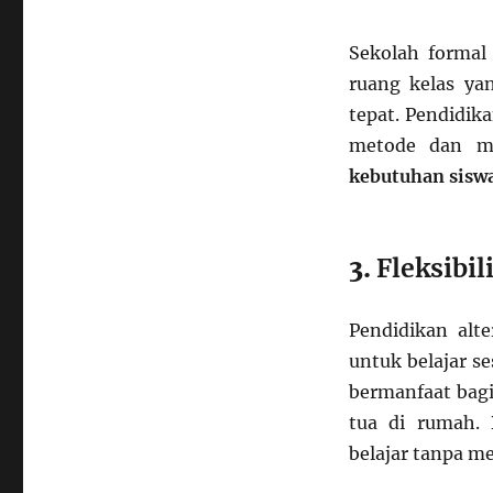
Sekolah formal 
ruang kelas yan
tepat. Pendidik
metode dan ma
kebutuhan sisw
3.
Fleksibi
Pendidikan alte
untuk belajar s
bermanfaat bag
tua di rumah. 
belajar tanpa m