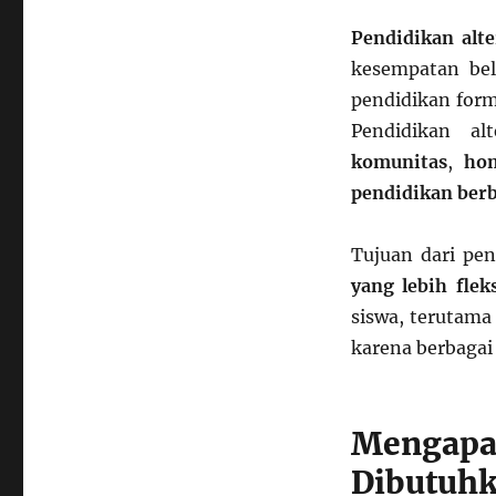
Pendidikan alte
kesempatan bel
pendidikan form
Pendidikan al
komunitas
,
hom
pendidikan berb
Tujuan dari pe
yang lebih fleks
siswa, terutama
karena berbagai
Mengap
Dibutuh