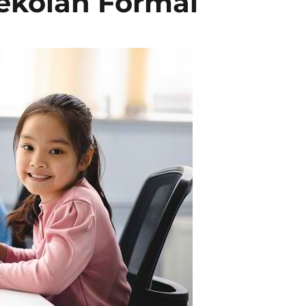
ekolah Formal