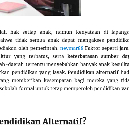
alah hak setiap anak, namun kenyataan di lapang
ahwa tidak semua anak dapat mengakses pendidik
ediakan oleh pemerintah.
neymar88
Faktor seperti
jara
uktur
yang terbatas, serta
keterbatasan sumber da
ah-daerah tertentu menyebabkan banyak anak kesulit
kan pendidikan yang layak.
Pendidikan alternatif
had
 yang memberikan kesempatan bagi mereka yang tid
 sekolah formal untuk tetap memperoleh pendidikan ya
endidikan Alternatif?