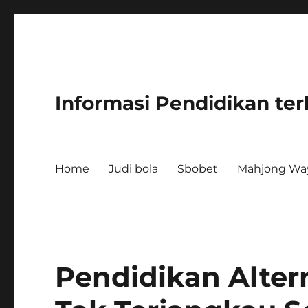
Informasi Pendidikan ter
Home
Judi bola
Sbobet
Mahjong Wa
Pendidikan Altern