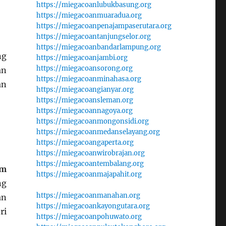
https://miegacoanlubukbasung.org
https://miegacoanmuaradua.org
https://miegacoanpenajampaserutara.org
https://miegacoantanjungselor.org
https://miegacoanbandarlampung.org
ng
https://miegacoanjambi.org
https://miegacoansorong.org
an
https://miegacoanminahasa.org
an
https://miegacoangianyar.org
https://miegacoansleman.org
https://miegacoannagoya.org
https://miegacoanmongonsidi.org
https://miegacoanmedanselayang.org
https://miegacoangaperta.org
https://miegacoanwirobrajan.org
https://miegacoantembalang.org
am
https://miegacoanmajapahit.org
ng
https://miegacoanmanahan.org
an
https://miegacoankayongutara.org
ri
https://miegacoanpohuwato.org