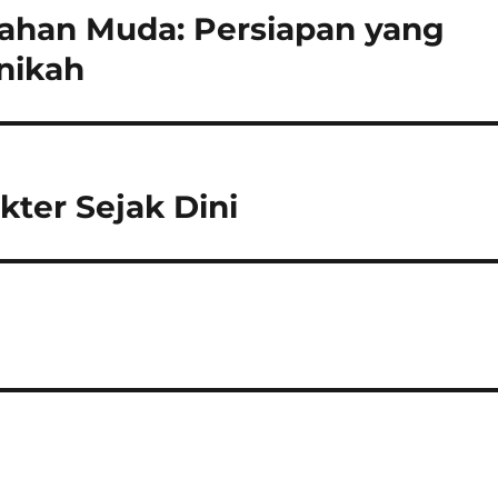
kahan Muda: Persiapan yang
nikah
ter Sejak Dini