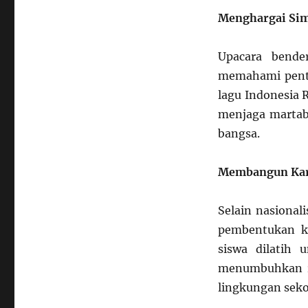
Menghargai Sim
Upacara bende
memahami penti
lagu Indonesia 
menjaga martaba
bangsa.
Membangun Kara
Selain nasional
pembentukan ka
siswa dilatih 
menumbuhkan ra
lingkungan seko