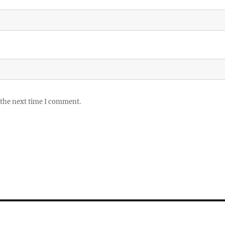
 the next time I comment.