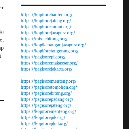
er
https://kopiforebanten.org/
https://kopiforejateng.org/
https://kopiforesumut.org/
ki
https://kopiforejayapura.org/
https://mixuebitung.org/
e,
https://kopikenanganjayapura.org/
ap
https://kopiforetangerang.org/
i-
https://pagisorepik.org/
https://pagisoremakassar.org/
https://pagisorejakarta.org/
https://pagisorementeng.org/
https://pagisoretomohon.org/
https://pagisorebitung.org/
https://pagisorepadang.org/
https://pagisorejateng.org/
https://kopiforementeng.org/
https://kopiforepik.org/
https://kopiforepluit.org/