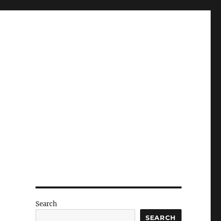
Search
SEARCH