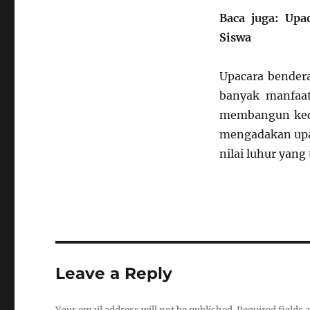
Baca juga: Up
Siswa
Upacara bendera
banyak manfaat
membangun kedi
mengadakan upac
nilai luhur yang
Leave a Reply