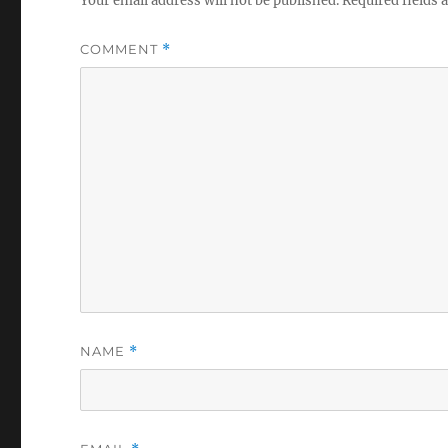
Your email address will not be published.
Required fields
COMMENT
*
NAME
*